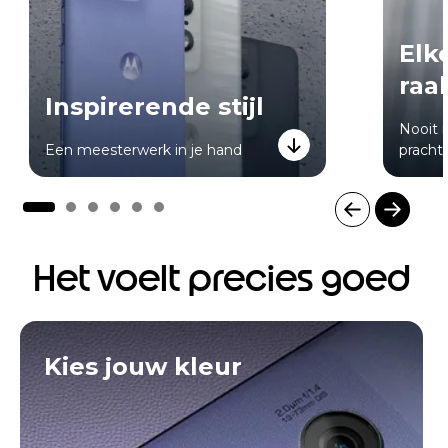
Elk
raa
Inspirerende stijl
Nooit 
Een meesterwerk in je hand
pracht
I
t
Het voelt precies goed
e
m
1
o
f
Kies jouw kleur
6