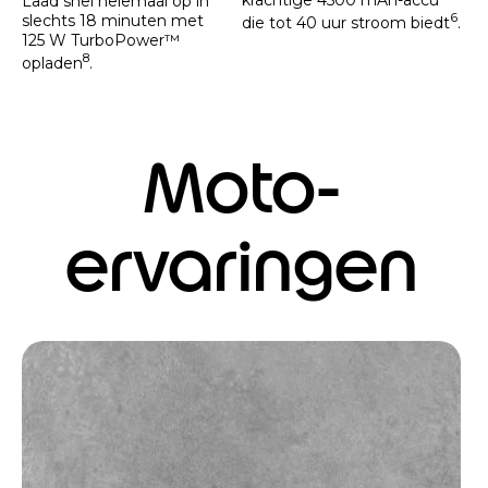
Laad snel helemaal op in
6
slechts 18 minuten met
die tot 40 uur stroom biedt
.
125 W TurboPower™
8
opladen
.
Moto-
ervaringen