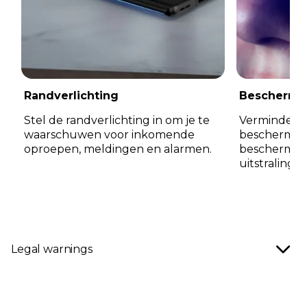
Randverlichting
Bescherm 
Stel de randverlichting in om je te
Verminder 
waarschuwen voor inkomende
bescherming
oproepen, meldingen en alarmen.
bescherm je
uitstraling 
I
t
Legal warnings
e
m
1
o