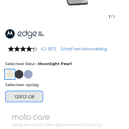
1
/ 5
4.2
(87)
Schrijf een beoordeling
Selecteer kleur
- Moonlight Pearl
Selecteer opslag
12/512 GB
moto care
Voeg een moto care-abonnement toe om je