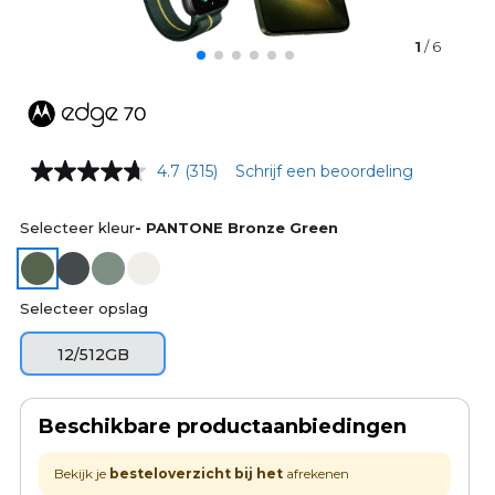
7
1
/ 6
0
4.7
(315)
Schrijf een beoordeling
Selecteer kleur
- PANTONE Bronze Green
Selecteer opslag
12/512GB
Beschikbare productaanbiedingen
Bekijk je
besteloverzicht bij het
afrekenen