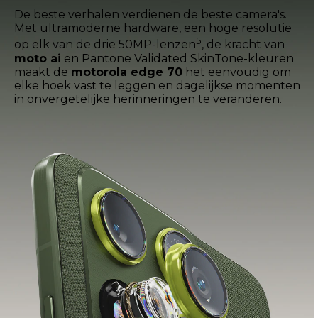
De beste verhalen verdienen de beste camera's.
Met ultramoderne hardware, een hoge resolutie
5
op elk van de drie 50MP-lenzen
, de kracht van
moto ai
en Pantone Validated SkinTone-kleuren
maakt de
motorola edge 70
het eenvoudig om
elke hoek vast te leggen en dagelijkse momenten
in onvergetelijke herinneringen te veranderen.