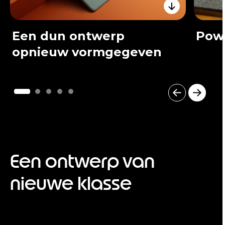
Een dun ontwerp
Powe
opnieuw vormgegeven
I
t
e
m
1
o
Een ontwerp van
f
5
nieuwe klasse
I