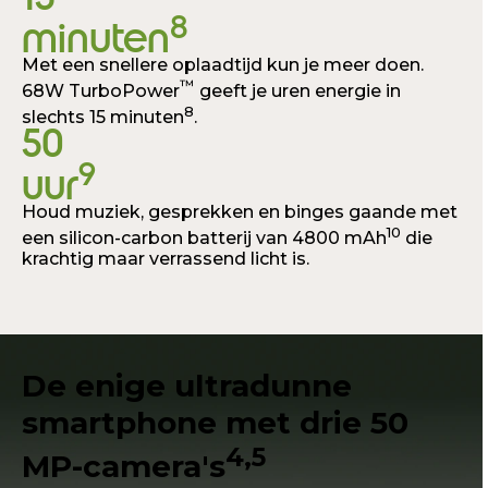
8
minuten
Met een snellere oplaadtijd kun je meer doen.
™
68W TurboPower
geeft je uren energie in
8
slechts 15 minuten
.
50
9
uur
Houd muziek, gesprekken en binges gaande met
10
een silicon-carbon batterij van 4800 mAh
die
krachtig maar verrassend licht is.
De enige ultradunne
smartphone met drie 50
4,5
MP-camera's