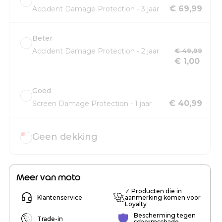
€ 69,99
Accident Damage Protection - 3 jaar
Beter
Accident Damage Protection - 2 jaar
€ 49,99
€ 1,00
Goed
€ 40,99
Screen Damage Protection - 1 jaar
Geen dekking
Meer van moto
✓ Producten die in
Klantenservice
aanmerking komen voor
Loyalty
Bescherming tegen
Trade-in
schermschade