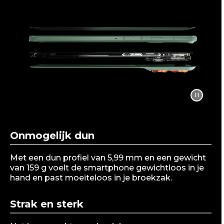
t
e
m
1
o
f
1
Onmogelijk dun
Met een dun profiel van 5,99 mm en een gewicht
van 159 g voelt de smartphone gewichtloos in je
hand en past moeiteloos in je broekzak.
Strak en sterk