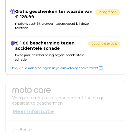
Gratis geschenken ter waarde van
Inbegrepen
€ 128.99
moto watch fit worden toegevoegd bij deze
telefoon
€ 1,00 bescherming tegen
optionele extra's
accidentele schade
twee jaar bescherming tegen accidentele
schade
Bekijk alle aanbiedingen in je winkelwagenoverzicht
moto care
Voeg een moto care-abonnement toe om je
apparaat te beschermen.
Meer informatie
Beste