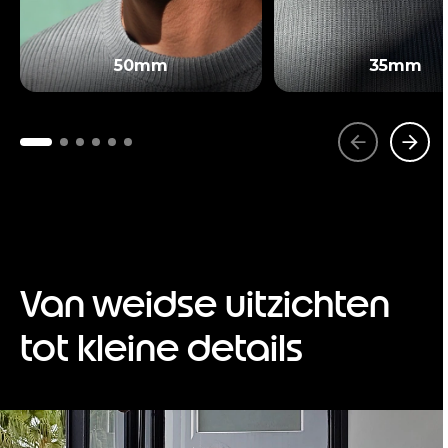
50mm
35mm
Van weidse uitzichten
tot kleine details
I
t