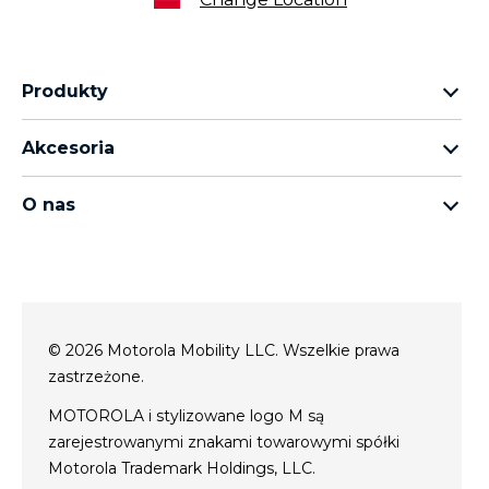
Produkty
rodzina motorola razr
Akcesoria
rodzina motorola edge
wszystkie akcesoria
rodzina moto g
O nas
słuchawki
rodzina moto e
o Motorola
moto tag
o Motorola
conditions of sale
polityka prywatności
© 2026 Motorola Mobility LLC. Wszelkie prawa
Website Privacy
zastrzeżone.
innowacja
MOTOROLA i stylizowane logo M są
Cookies
zarejestrowanymi znakami towarowymi spółki
polityka prywatności
Motorola Trademark Holdings, LLC.