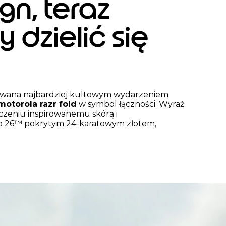
gn, teraz
2
o
 dzielić się
f
2
rowana najbardziej kultowym wydarzeniem
motorola razr fold
w symbol łączności. Wyraź
czeniu inspirowanemu skórą i
p 26™ pokrytym 24-karatowym złotem,