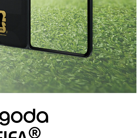
0
0:00
ygoda
®