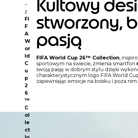
Kultowy desi
2
–
o
z
f
stworzony, by
FI
2
F
pasją
A
W
or
ld
FIFA World Cup 26™ Collection
, inspi
C
sportowym na świecie, zmienia smartfon
swoją pasję w dobrym stylu dzięki wykoń
u
charakterystycznym logo FIFA World Cu
p
zapewniając emocje na boisku i poza nim.
2
6
™
C
ol
le
ct
io