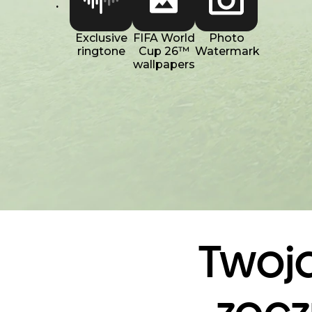
.
Exclusive
FIFA World
Photo
ringtone
Cup 26™
Watermark
wallpapers
Twoja