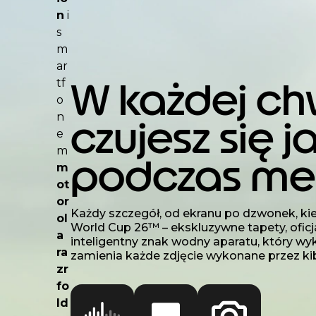
n
i
s
m
ar
W każdej chw
tf
o
n
czujesz się j
e
m
podczas me
m
ot
or
Każdy szczegół, od ekranu po dzwonek, ki
ol
World Cup 26™ – ekskluzywne tapety, oficja
a
inteligentny znak wodny aparatu, który wyk
ra
zamienia każde zdjęcie wykonane przez kib
zr
fo
ld