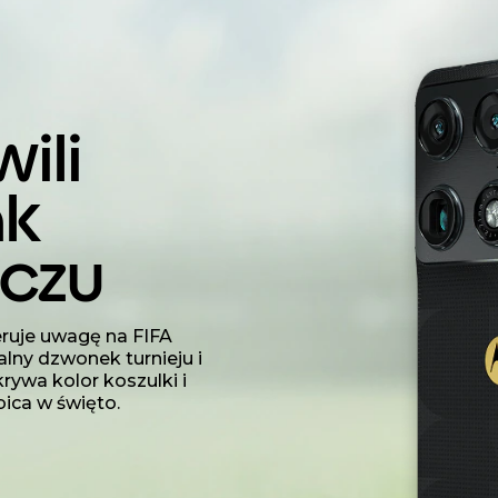
ili
ak
czu
eruje uwagę na FIFA
lny dzwonek turnieju i
rywa kolor koszulki i
ica w święto.