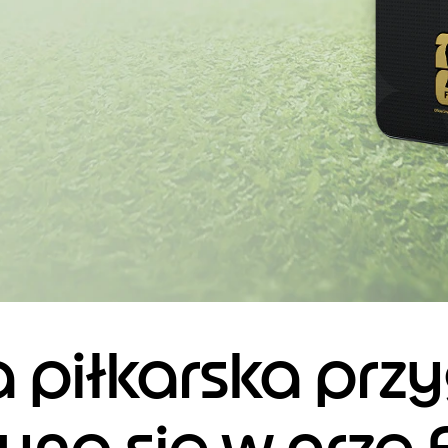
0:0
 piłkarska prz