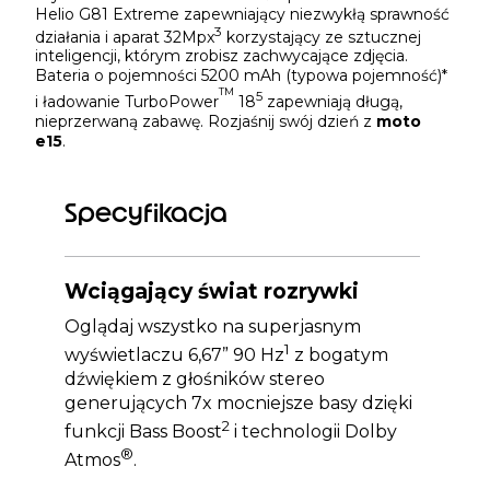
Helio G81 Extreme zapewniający niezwykłą sprawność
3
działania i aparat 32Mpx
korzystający ze sztucznej
inteligencji, którym zrobisz zachwycające zdjęcia.
Bateria o pojemności 5200 mAh (typowa pojemność)*
TM
5
i ładowanie TurboPower
18
zapewniają długą,
nieprzerwaną zabawę. Rozjaśnij swój dzień z
moto
e15
.
Specyfikacja
Wciągający świat rozrywki
Oglądaj wszystko na superjasnym
1
wyświetlaczu 6,67” 90 Hz
z bogatym
dźwiękiem z głośników stereo
generujących 7x mocniejsze basy dzięki
2
funkcji Bass Boost
i technologii Dolby
®
Atmos
.