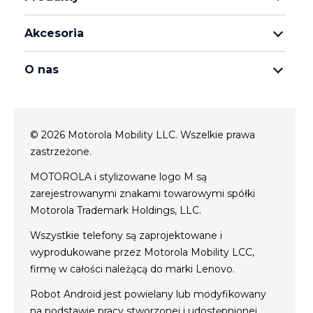
rodzina motorola razr
Akcesoria
rodzina motorola edge
wszystkie akcesoria
rodzina moto g
O nas
słuchawki
rodzina moto e
o Motorola
moto tag
o Motorola
© 2026 Motorola Mobility LLC. Wszelkie prawa
conditions of sale
zastrzeżone.
polityka prywatności
Website Privacy
MOTOROLA i stylizowane logo M są
zarejestrowanymi znakami towarowymi spółki
innowacja
Motorola Trademark Holdings, LLC.
Cookies
polityka prywatności
Wszystkie telefony są zaprojektowane i
wyprodukowane przez Motorola Mobility LCC,
firmę w całości należącą do marki Lenovo.
Robot Android jest powielany lub modyfikowany
na podstawie pracy stworzonej i udostępnionej