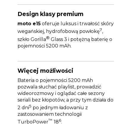
Design klasy premium
moto e15
oferuje luksus i trwałość skóry
7
wegańskiej, hydrofobową powłokę
,
®
szkło Gorilla
Glass 3 i potężną baterię o
pojemności 5200 mAh.
Więcej możliwości
Bateria o pojemności 5200 mAh
pozwala słuchać playlist, prowadzić
wideorozmowy i oglądać całe sezony
seriali bez kłopotów, a przy tym działa do
5
2 dni
po jednym ładowaniu z
zastosowaniem technologii
™
6
TurboPower
18
.