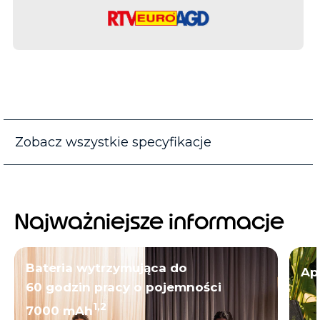
Zobacz wszystkie specyfikacje
Najważniejsze informacje
Bateria wytrzymująca do
Ap
60 godzin pracy o pojemności
1,2
7000 mAh