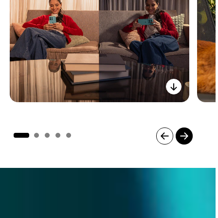
Item
1
of
5