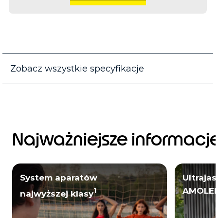
Zobacz wszystkie specyfikacje
Najważniejsze informacj
System aparatów
Ultraja
AMOLE
1
najwyższej klasy