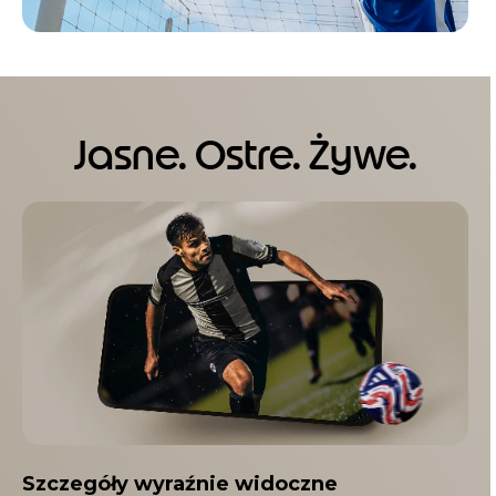
Jasne. Ostre. Żywe.
I
t
e
m
1
o
f
1
Szczegóły wyraźnie widoczne