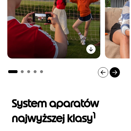
I
t
e
m
System aparatów
1
o
1
f
najwyższej klasy
5