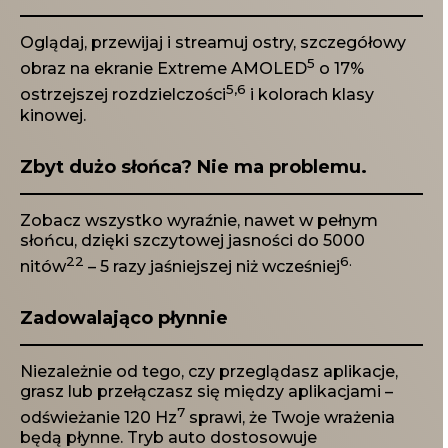
Oglądaj, przewijaj i streamuj ostry, szczegółowy
5
obraz na ekranie Extreme AMOLED
o 17%
5,6
ostrzejszej rozdzielczości
i kolorach klasy
kinowej.
Zbyt dużo słońca? Nie ma problemu.
Zobacz wszystko wyraźnie, nawet w pełnym
słońcu, dzięki szczytowej jasności do 5000
22
6.
nitów
– 5 razy jaśniejszej niż wcześniej
Zadowalająco płynnie
Niezależnie od tego, czy przeglądasz aplikacje,
grasz lub przełączasz się między aplikacjami –
7
odświeżanie 120 Hz
sprawi, że Twoje wrażenia
będą płynne. Tryb auto dostosowuje