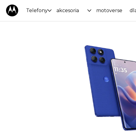
Telefony
akcesoria
motoverse
dl