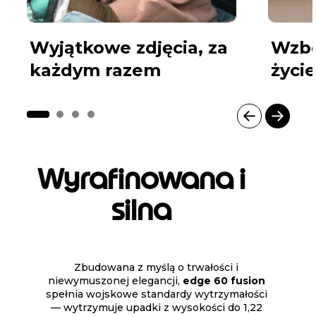
Wyjątkowe zdjęcia, za
Wzbo
każdym razem
życie
I
t
e
Wyrafinowana i
m
1
silna
o
f
4
Zbudowana z myślą o trwałości i
niewymuszonej elegancji,
edge 60 fusion
spełnia wojskowe standardy wytrzymałości
— wytrzymuje upadki z wysokości do 1,22