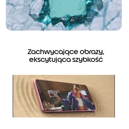
Zachwycające obrazy,
ekscytująca szybkość
I
t
e
m
1
o
f
1