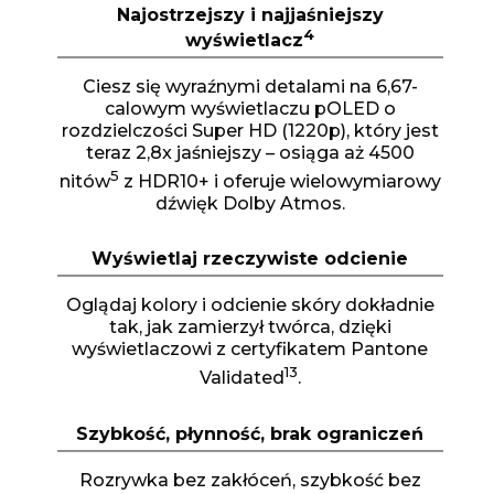
Najostrzejszy i najjaśniejszy
4
wyświetlacz
Ciesz się wyraźnymi detalami na 6,67-
calowym wyświetlaczu pOLED o
rozdzielczości Super HD (1220p), który jest
teraz 2,8x jaśniejszy – osiąga aż 4500
5
nitów
z HDR10+ i oferuje wielowymiarowy
dźwięk Dolby Atmos.
Wyświetlaj rzeczywiste odcienie
Oglądaj kolory i odcienie skóry dokładnie
tak, jak zamierzył twórca, dzięki
wyświetlaczowi z certyfikatem Pantone
13
Validated
.
Szybkość, płynność, brak ograniczeń
Rozrywka bez zakłóceń, szybkość bez