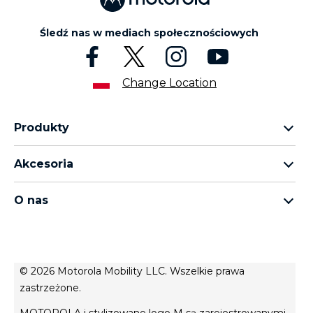
Śledź nas w mediach społecznościowych
Change Location
Produkty
rodzina motorola razr
Akcesoria
rodzina motorola edge
wszystkie akcesoria
rodzina moto g
O nas
słuchawki
rodzina moto e
o Motorola
moto tag
o Motorola
conditions of sale
© 2026 Motorola Mobility LLC. Wszelkie prawa
polityka prywatności
zastrzeżone.
Website Privacy