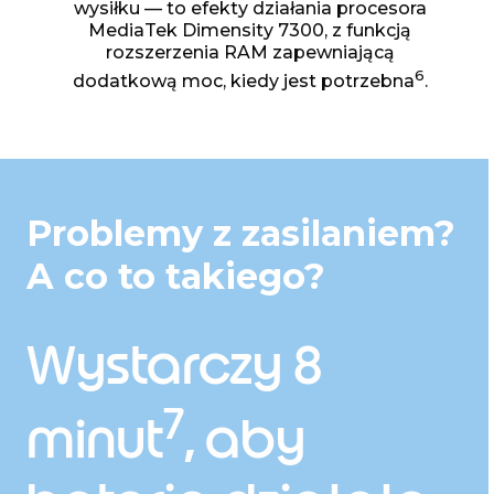
wysiłku — to efekty działania procesora
MediaTek Dimensity 7300, z funkcją
rozszerzenia RAM zapewniającą
6
dodatkową moc, kiedy jest potrzebna
.
Problemy z zasilaniem?
A co to takiego?
Wystarczy 8
7
minut
, aby