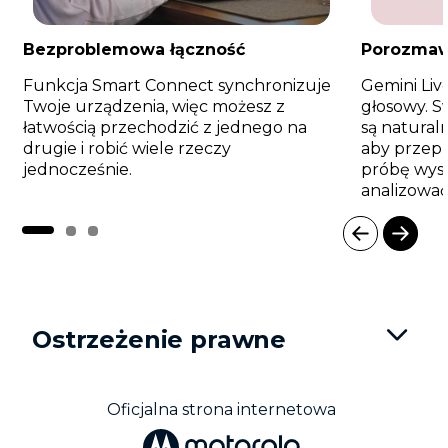
Bezproblemowa łączność
Porozmawi
Funkcja Smart Connect synchronizuje
Gemini Liv
Twoje urządzenia, więc możesz z
głosowy. 
łatwością przechodzić z jednego na
są natural
drugie i robić wiele rzeczy
aby przep
jednocześnie.
próbę wyst
analizować
I
t
e
m
Ostrzeżenie prawne
1
o
f
3
Oficjalna strona internetowa