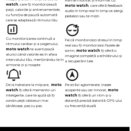
Rămâi motivat și informat cu
watch
, care îți monitorizează
moto watch
, care oferă feedback
pașii, caloriile și antrenamentele,
audio în timp real în timp ce alergi,
cu funcția de pauză automată
pedalezi sau te miști.
care se adaptează ritmului tău.
Cu monitorizarea continuă a
Fie că monitorizezi stresul în timp
ritmului cardiac și a oxigenului,
real sau îți monitorizezi fazele de
moto watch
te avertizează
somn,
moto watch
îți oferă o
atunci când valorile ies în afara
imagine completă a echilibrului și
intervalului tău, menținându-te în
a recuperării tale.
armonie zi și noapte
De la hidratare la mișcare,
moto
Pe străzi aglomerate, trasee
watch
îți oferă memento-uri
acoperite sau cer înnorat,
moto
inteligente, care te ajută să îți
watch
îți oferă un ritm și o
construiești obiceiuri mai
distanță precisă datorită GPS-ului
sănătoase, pas cu pas.
cu frecvență duală.