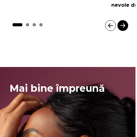
nevoie de
I
t
e
m
1
o
f
4
Mai bine împreună