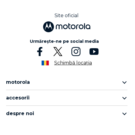
Site oficial
Urmărește-ne pe social media
Schimbă locația
motorola
motorola razr family
accesorii
motorola edge family
toate accesoriile
motorola g family
despre noi
căști
moto e family
despre motorola
moto tag
despre lenovo