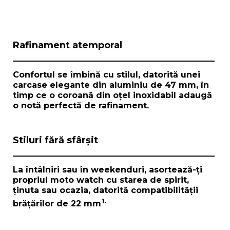
I
Rafinament atemporal
t
e
m
Confortul se îmbină cu stilul, datorită unei
1
carcase elegante din aluminiu de 47 mm, în
o
timp ce o coroană din oțel inoxidabil adaugă
f
o notă perfectă de rafinament.
1
Stiluri fără sfârșit
La întâlniri sau în weekenduri, asortează-ți
propriul
moto watch
cu starea de spirit,
ținuta sau ocazia, datorită compatibilității
1.
brățărilor de 22 mm