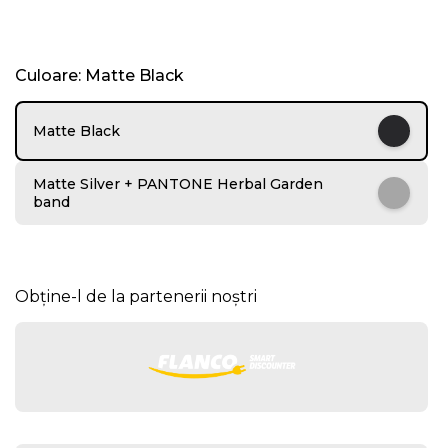
I
Culoare: Matte Black
t
e
m
Matte Black
1
o
f
Matte Silver + PANTONE Herbal Garden
4
band
Obține-l de la partenerii noștri