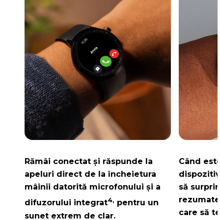
Rămâi conectat și răspunde la
Când este
apeluri direct de la încheietura
dispoziti
mâinii datorită microfonului și a
să surpri
rezumate 
4,
difuzorului integrat
pentru un
care să te
sunet extrem de clar.