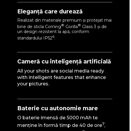
Eleganță care durează
Realizat din materiale premium și protejat mai
®
®
bine de sticla Corning
Gorilla
Glass 3 și de
un design rezistent la apă, conform
6
standardului IP52
.
Cameră cu inteligență artificială
All your shots are social media ready
with intelligent features that enhance
your pictures.
Baterie cu autonomie mare
O baterie imensă de 5000 mAh te
7
menține în formă timp de 40 de ore
,