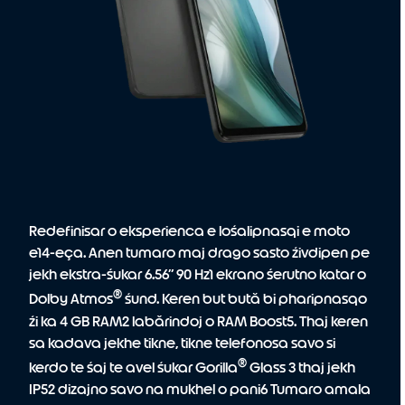
Redefinisar o eksperienca e lośalipnasqi e moto
e14-eça. Anen tumaro maj drago sasto źivdipen pe
jekh ekstra-śukar 6.56” 90 Hz1 ekrano śerutno katar o
®
Dolby Atmos
śund. Keren but bută bi pharipnasqo
źi ka 4 GB RAM2 labǎrindoj o RAM Boost5. Thaj keren
sa kadava jekhe tikne, tikne telefonosa savo si
®
kerdo te śaj te avel śukar Gorilla
Glass 3 thaj jekh
IP52 dizajno savo na mukhel o pani6 Tumaro amala