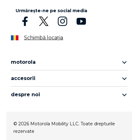
Urmărește-ne pe social media
Schimbă locația
motorola
motorola razr family
accesorii
motorola edge family
toate accesoriile
motorola g family
despre noi
căști
moto e family
despre motorola
moto tag
despre lenovo
© 2026 Motorola Mobility LLC. Toate drepturile
conditions of sale
rezervate
termenii de utilizare