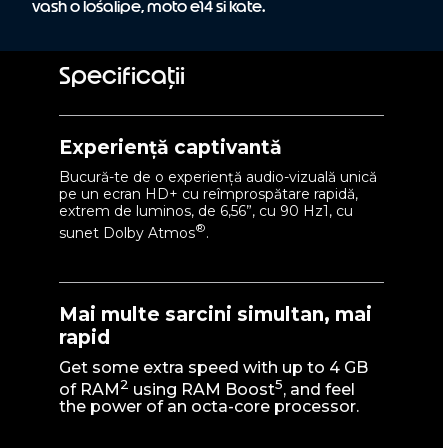
vash o lośalipe, moto e14 si kate.
Specificații
Experiență captivantă
Bucură-te de o experiență audio-vizuală unică
pe un ecran HD+ cu reîmprospătare rapidă,
extrem de luminos, de 6,56”, cu 90 Hz1, cu
®
sunet Dolby Atmos
.
Mai multe sarcini simultan, mai
rapid
Get some extra speed with up to 4 GB
2
5
of RAM
using RAM Boost
, and feel
the power of an octa-core processor.