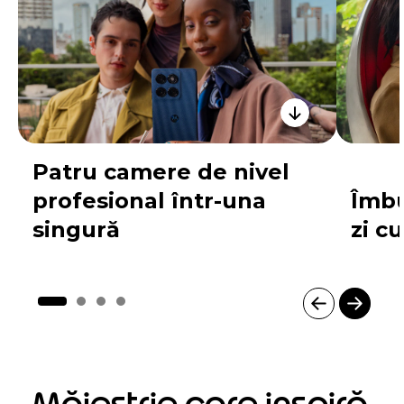
Patru camere de nivel
profesional într-una
Îmbu
singură
zi c
I
t
e
m
1