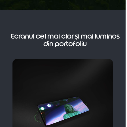
m
1
o
f
1
Ecranul cel mai clar și mai luminos
din portofoliu
I
t
e
m
1
o
f
1