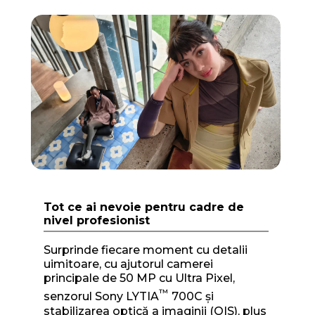
I
t
e
m
1
o
f
1
Tot ce ai nevoie pentru cadre de
nivel profesionist
Surprinde fiecare moment cu detalii
uimitoare, cu ajutorul camerei
principale de 50 MP cu Ultra Pixel,
™
senzorul Sony LYTIA
700C și
stabilizarea optică a imaginii (OIS), plus