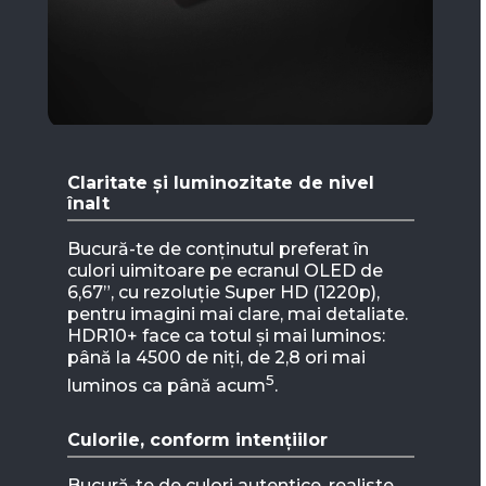
Claritate și luminozitate de nivel
înalt
Bucură-te de conținutul preferat în
culori uimitoare pe ecranul OLED de
6,67”, cu rezoluție Super HD (1220p),
pentru imagini mai clare, mai detaliate.
HDR10+ face ca totul și mai luminos:
până la 4500 de niți, de 2,8 ori mai
5
luminos ca până acum
.
Culorile, conform intențiilor
Bucură-te de culori autentice, realiste,