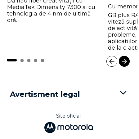
Dă frâu liber creativității cu
Cu memori
MediaTek Dimensity 7300 și cu
tehnologia de 4 nm de ultimă
GB plus R
oră.
viteză supl
de activită
probleme, 
aplicațiilor
de la o acti
I
t
e
m
Avertisment legal
1
o
f
5
Site oficial