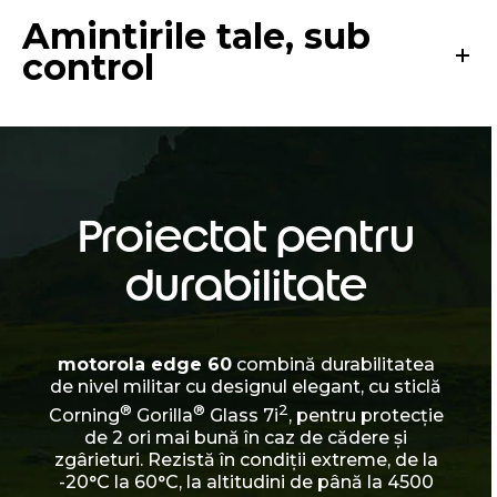
Amintirile tale, sub
control
Proiectat pentru
durabilitate
motorola edge 60
combină durabilitatea
de nivel militar cu designul elegant, cu sticlă
®
®
2
Corning
Gorilla
Glass 7i
, pentru protecție
de 2 ori mai bună în caz de cădere și
zgârieturi. Rezistă în condiții extreme, de la
-20°C la 60°C, la altitudini de până la 4500