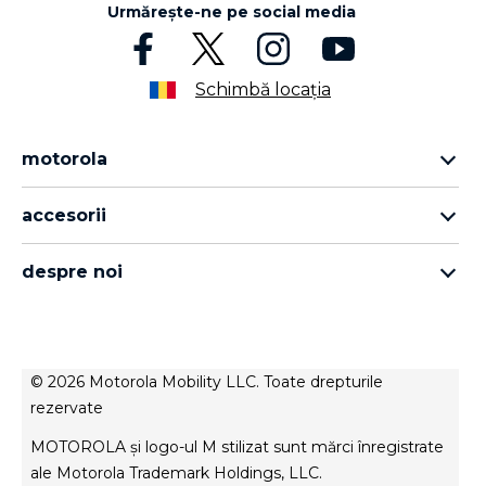
Urmărește-ne pe social media
Schimbă locația
motorola
motorola razr family
accesorii
motorola edge family
toate accesoriile
motorola g family
despre noi
căști
moto e family
despre motorola
moto tag
despre lenovo
conditions of sale
© 2026 Motorola Mobility LLC. Toate drepturile
termenii de utilizare
rezervate
Website Privacy
MOTOROLA și logo-ul M stilizat sunt mărci înregistrate
inovație
ale Motorola Trademark Holdings, LLC.