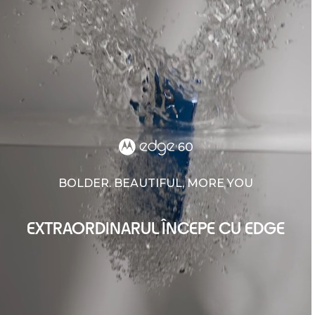
BOLDER. BEAUTIFUL, MORE YOU
EXTRAORDINARUL ÎNCEPE CU EDGE