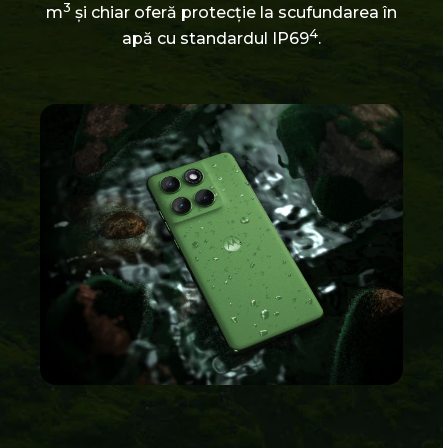
3
m
și chiar oferă protecție la scufundarea în
4
apă cu standardul IP69
.
I
t
e