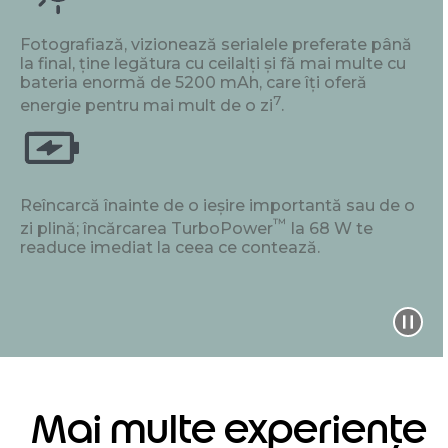
Fotografiază, vizionează serialele preferate până
la final, ține legătura cu ceilalți și fă mai multe cu
bateria enormă de 5200 mAh, care îți oferă
7
energie pentru mai mult de o zi
.
Reîncarcă înainte de o ieșire importantă sau de o
™
zi plină; încărcarea TurboPower
la 68 W te
readuce imediat la ceea ce contează.
Mai multe experiențe