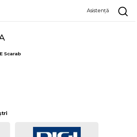
Asistență
E Scarab
tri