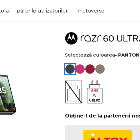
o-ai
părerile utilizatorilor
motoverse
Selectează culoarea
- PANTON
Obține-l de la partenerii noș