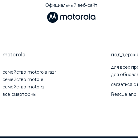
Официальный веб-сайт
motorola
поддержк
для всех пр
cемейство motorola razr
для обновл
cемейство moto e
связаться с
cемейство moto g
все смартфоны
Rescue and 