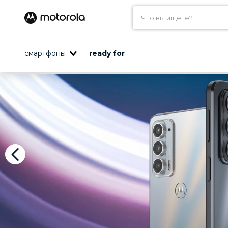
Что вы ищете?
САМЫЕ ПОПУЛЯРНЫЕ
смартфоны
ready for
1
.
motorola edge
2
.
moto
3
.
motorola
4
.
motorola g20
5
.
edge 30
6
.
g
7
.
g30
8
.
motorola edge 30 p
9
.
edge 30 pro
10
.
motorola razr