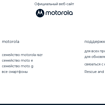
Официальный веб-сайт
motorola
поддержк
для всех пр
cемейство motorola razr
для обновл
cемейство moto e
связаться с
cемейство moto g
все смартфоны
Rescue and 