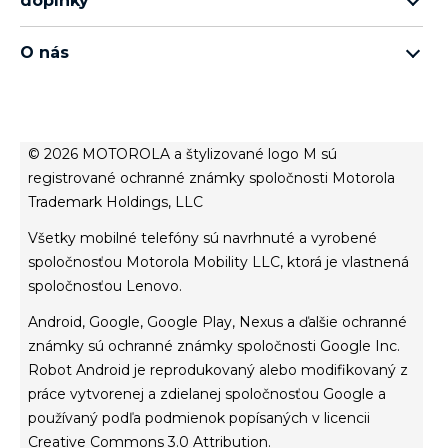
doplnky
rad moto edge
všetko príslušenstvo
rad moto g
O nás
moto buds
rad moto e
o spoločnosti Motorola
moto tag
o spoločnosti Lenovo
conditions of sale
© 2026 MOTOROLA a štylizované logo M sú
terms of use
registrované ochranné známky spoločnosti Motorola
Trademark Holdings, LLC
Website Privacy
Innovation
Všetky mobilné telefóny sú navrhnuté a vyrobené
Cookies
spoločnosťou Motorola Mobility LLC, ktorá je vlastnená
spoločnosťou Lenovo.
zásady ochrany osobných údajov
Android, Google, Google Play, Nexus a ďalšie ochranné
známky sú ochranné známky spoločnosti Google Inc.
Robot Android je reprodukovaný alebo modifikovaný z
práce vytvorenej a zdielanej spoločnosťou Google a
používaný podľa podmienok popísaných v licencii
Creative Commons 3.0 Attribution.