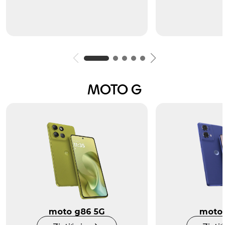
MOTO G
moto g86 5G
moto 