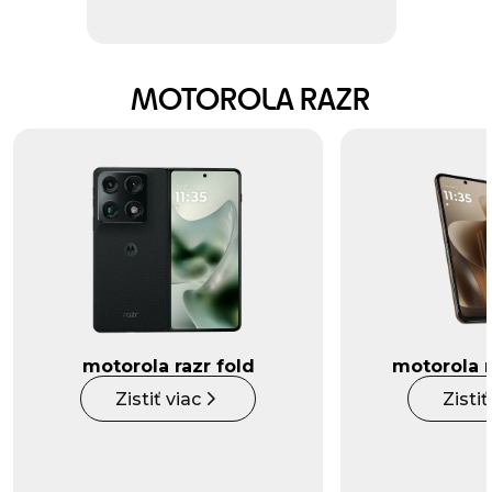
MOTOROLA RAZR
motorola razr fold
motorola r
Zistiť viac
Zistiť