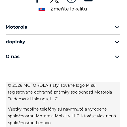
Zmeňte lokalitu
Motorola
rad motorola razr
doplnky
rad moto edge
všetko príslušenstvo
rad moto g
O nás
moto buds
rad moto e
o spoločnosti Motorola
moto tag
o spoločnosti Lenovo
conditions of sale
© 2026 MOTOROLA a štylizované logo M sú
terms of use
registrované ochranné známky spoločnosti Motorola
Trademark Holdings, LLC
Website Privacy
Innovation
Všetky mobilné telefóny sú navrhnuté a vyrobené
Cookies
spoločnosťou Motorola Mobility LLC, ktorá je vlastnená
spoločnosťou Lenovo.
zásady ochrany osobných údajov