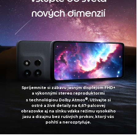
nových dimenzií
Spríjemnite si zábavu jasným displejom FHD+
a výkonnými stereo reproduktormi
®
s technológiou Dolby Atmos
. Užívajte si
ostré a živé detaily na 6,67-palcovej
obrazovke aj na slnku vďaka režimu vysokého
jasu a dizajnu bez rušivých prvkov, ktorý vás
pohltí a nerozptyľuje.