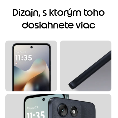
m
1
Dizajn, s ktorým toho
o
f
4
dosiahnete viac