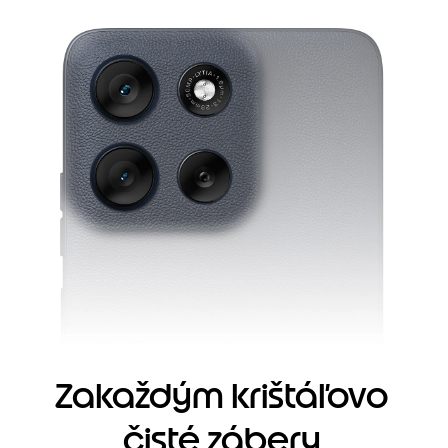
Zakaždým krištáľovo
čisté zábery