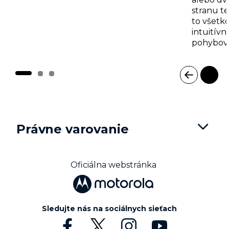
stranu te
to všetk
intuitív
pohybov
I
t
e
m
Právne varovanie
1
o
f
3
Oficiálna webstránka
Sledujte nás na sociálnych sieťach