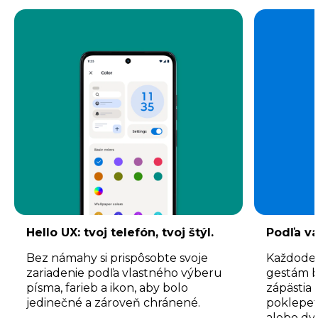
Hello UX: tvoj telefón, tvoj štýl.
Podľa va
Bez námahy si prispôsobte svoje
Každode
zariadenie podľa vlastného výberu
gestám 
písma, farieb a ikon, aby bolo
zápästia 
jedinečné a zároveň chránené.
poklepete
alebo dv