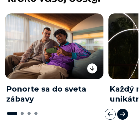
Ponorte sa do sveta
Každý 
zábavy
unikát
I
t
e