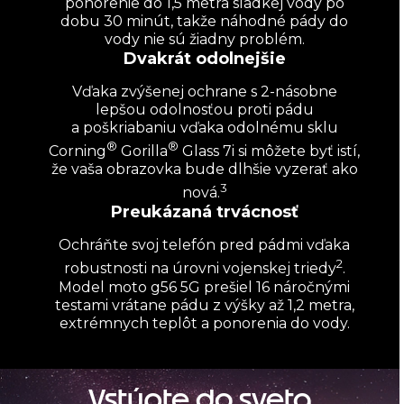
ponorenie do 1,5 metra sladkej vody po
dobu 30 minút, takže náhodné pády do
vody nie sú žiadny problém.
Dvakrát odolnejšie
Vďaka zvýšenej ochrane s 2-násobne
lepšou odolnosťou proti pádu
a poškriabaniu vďaka odolnému sklu
®
®
Corning
Gorilla
Glass 7i si môžete byť istí,
že vaša obrazovka bude dlhšie vyzerať ako
3
nová.
Preukázaná trvácnosť
Ochráňte svoj telefón pred pádmi vďaka
2
robustnosti na úrovni vojenskej triedy
.
Model moto g56 5G prešiel 16 náročnými
testami vrátane pádu z výšky až 1,2 metra,
extrémnych teplôt a ponorenia do vody.
Vstúpte do sveta