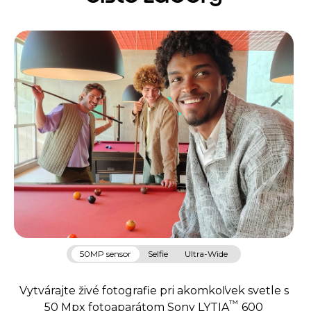
50MP sensor
Selfie
Ultra-Wide
Vytvárajte živé fotografie pri akomkoľvek svetle s
™
50 Mpx fotoaparátom Sony LYTIA
600