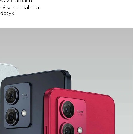
5G vo farbách
ný so špeciálnou
 dotyk.