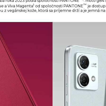
rba roka 2023 podľa spoločnosti PANTONE
. moto g84 
1
™
e a Viva Magenta
od spoločnosti PANTONE
je dostup
u z vegánskej kože, ktorá sa príjemne drží a je jemná na