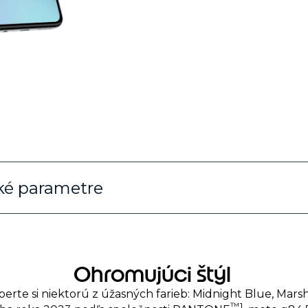
cké parametre
Ohromujúci štýl
vyberte si niektorú z úžasných farieb: Midnight Blue, Mar
™1