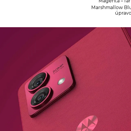
Magenta – fa
Marshmallow Blu
úpravo