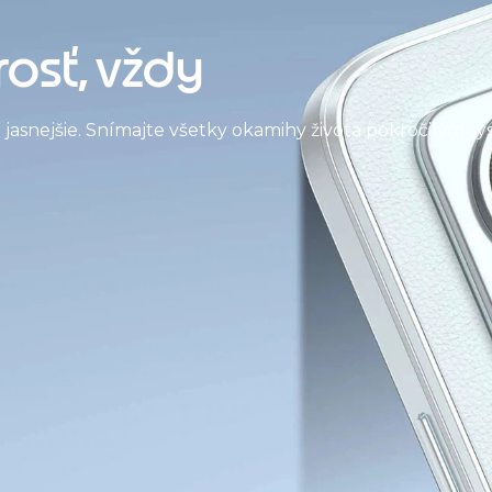
osť, vždy
 a jasnejšie. Snímajte všetky okamihy života pokročilým