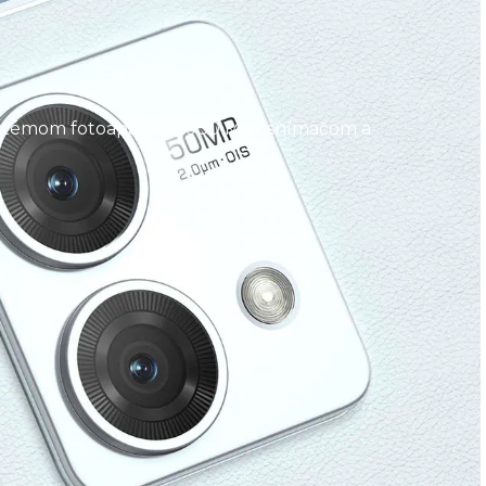
 systémom fotoaparátov s 50 Mpx snímačom a