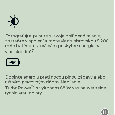
Fotografujte, pustite si svoje obľúbené relácie,
zostaňte v spojení a robte viac s obrovskou 5 200
mAh batériou, ktorá vám poskytne energiu na
7
viac ako deň
.
Doplňte energiu pred nocou plnou zábavy alebo
rušným pracovným dňom. Nabíjanie
™
TurboPower
s výkonom 68 W vás neuveriteľne
rýchlo vráti do hry.