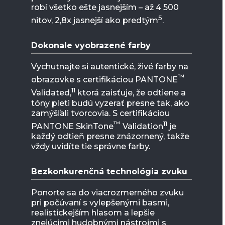
robí všetko ešte jasnejším – až 4 500
5
nitov, 2,8x jasnejší ako predtým
.
Dokonale vyobrazené farby
Vychutnajte si autentické, živé farby na
™
obrazovke s certifikáciou PANTONE
11
Validated,
ktorá zaisťuje, že odtiene a
tóny pleti budú vyzerať presne tak, ako
zamýšľali tvorcovia. S certifikáciou
™
11
PANTONE SkinTone
Validation
je
každý odtieň presne znázornený, takže
vždy uvidíte tie správne farby.
Bezkonkurenčná technológia zvuku
Ponorte sa do viacrozmerného zvuku
pri počúvaní s vylepšenými basmi,
realistickejším hlasom a lepšie
znejúcimi hudobnými nástrojmi s