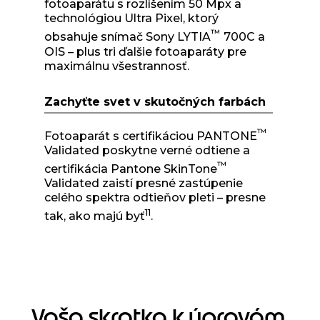
fotoaparátu s rozlíšením 50 Mpx a
technológiou Ultra Pixel, ktorý
™
obsahuje snímač Sony LYTIA
700C a
OIS – plus tri ďalšie fotoaparáty pre
maximálnu všestrannosť.
Zachyťte svet v skutočných farbách
™
Fotoaparát s certifikáciou PANTONE
Validated poskytne verné odtiene a
™
certifikácia Pantone SkinTone
Validated zaistí presné zastúpenie
celého spektra odtieňov pleti – presne
11
tak, ako majú byť
.
Vaša skratka k úpravám