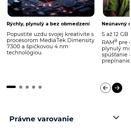
Rýchly, plynulý a bez obmedzení
Neúnavný m
Popustite uzdu svojej kreativite s
S až 12 GB
procesorom MediaTek Dimensity
8
RAM
pre e
7300 a špičkovou 4 nm
plynulý mul
technológiou.
spúšťanie 
prepínanie
I
t
e
m
Právne varovanie
1
o
f