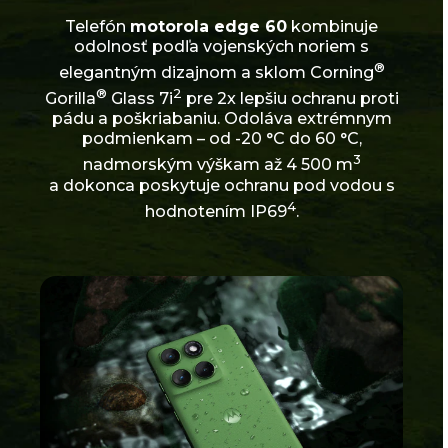
Telefón
motorola edge 60
kombinuje
odolnosť podľa vojenských noriem s
®
elegantným dizajnom a sklom Corning
®
2
Gorilla
Glass 7i
pre 2x lepšiu ochranu proti
pádu a poškriabaniu. Odoláva extrémnym
podmienkam – od -20 °C do 60 °C,
3
nadmorským výškam až 4 500 m
a dokonca poskytuje ochranu pod vodou s
4
hodnotením IP69
.