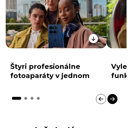
Štyri profesionálne
Vyle
fotoaparáty v jednom
funk
I
t
e
m