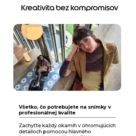
Kreativita bez kompromisov
I
t
e
m
1
o
f
1
Všetko, čo potrebujete na snímky v
profesionálnej kvalite
Zachyťte každý okamih v ohromujúcich
detailoch pomocou hlavného