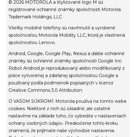
conditions of sale
© 2026 MOTOROLA a štylizované logo M sú
terms of use
registrované ochranné známky spoločnosti Motorola
Trademark Holdings, LLC
Website Privacy
Innovation
Všetky mobilné telefóny sú navrhnuté a vyrobené
Cookies
spoločnosťou Motorola Mobility LLC, ktorá je vlastnená
spoločnosťou Lenovo.
zásady ochrany osobných údajov
Android, Google, Google Play, Nexus a ďalšie ochranné
známky sú ochranné známky spoločnosti Google Inc.
Robot Android je reprodukovaný alebo modifikovaný z
práce vytvorenej a zdielanej spoločnosťou Google a
používaný podľa podmienok popísaných v licencii
Creative Commons 3.0 Attribution.
O VAŠOM SÚKROMÍ: Motorola používa na tomto webe
cookies. Niektoré z nich sú zásadné, ale ostatné
nastavíme na základe toho, čo vyberáte v nastaveniach
ochrany osobných údajov. Preskočenie tohto kroku
znamená, že prijímate naše východzie nastavenia.