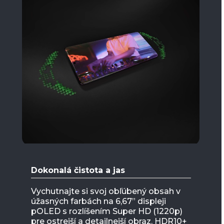
1
o
f
1
Dokonalá čistota a jas
Vychutnajte si svoj obľúbený obsah v
úžasných farbách na 6,67” displeji
pOLED s rozlíšením Super HD (1220p)
pre ostrejší a detailnejší obraz. HDR10+