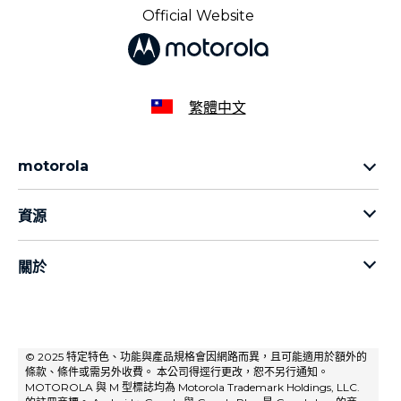
Official Website
繁體中文
motorola
Motorola razr 系列
資源
Motorola edge 系列
Motorola g 系列
行動電話
關於
moto mods
關於摩托羅拉
關於聯想
隱私政策
© 2025 特定特色、功能與產品規格會因網路而異，且可能適用於額外的
條款、條件或需另外收費。 本公司得逕行更改，恕不另行通知。
產品隱私權政策
MOTOROLA 與 M 型標誌均為 Motorola Trademark Holdings, LLC.