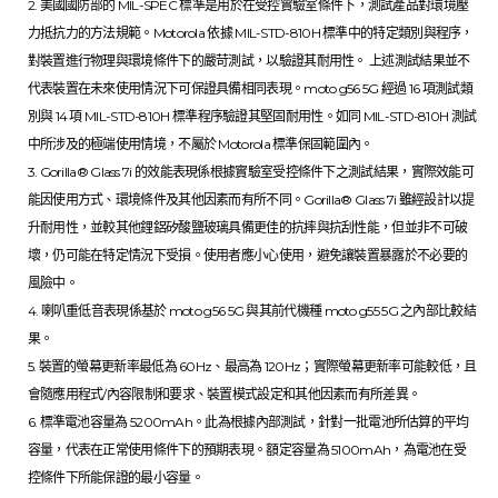
2. 美國國防部的 MIL-SPEC 標準是用於在受控實驗室條件下，測試產品對環境壓
力抵抗力的方法規範。Motorola 依據 MIL-STD-810H 標準中的特定類別與程序，
對裝置進行物理與環境條件下的嚴苛測試，以驗證其耐用性。 上述測試結果並不
代表裝置在未來使用情況下可保證具備相同表現。moto g56 5G 經過 16 項測試類
別與 14 項 MIL-STD-810H 標準程序驗證其堅固耐用性。如同 MIL-STD-810H 測試
中所涉及的極端使用情境，不屬於 Motorola 標準保固範圍內。
3. Gorilla® Glass 7i 的效能表現係根據實驗室受控條件下之測試結果，實際效能可
能因使用方式、環境條件及其他因素而有所不同。Gorilla® Glass 7i 雖經設計以提
升耐用性，並較其他鋰鋁矽酸鹽玻璃具備更佳的抗摔與抗刮性能，但並非不可破
壞，仍可能在特定情況下受損。使用者應小心使用，避免讓裝置暴露於不必要的
風險中。
4. 喇叭重低音表現係基於 moto g56 5G 與其前代機種 moto g55 5G 之內部比較結
果。
5. 裝置的螢幕更新率最低為 60Hz、最高為 120Hz；實際螢幕更新率可能較低，且
會隨應用程式/內容限制和要求、裝置模式設定和其他因素而有所差異。
6. 標準電池容量為 5200mAh。此為根據內部測試，針對一批電池所估算的平均
容量，代表在正常使用條件下的預期表現。額定容量為 5100mAh，為電池在受
控條件下所能保證的最小容量。