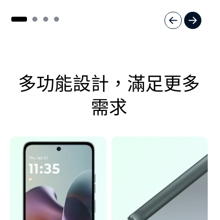
I
t
e
m
1
多功能設計，滿足更多
o
f
4
需求