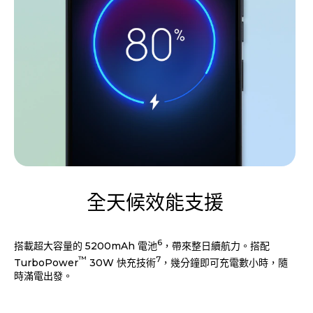
全天候效能支援
6
搭載超大容量的 5200mAh 電池
，帶來整日續航力。搭配
™
7
TurboPower
30W 快充技術
，幾分鐘即可充電數小時，隨
時滿電出發。