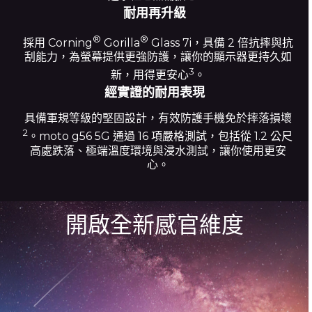
耐用再升級
®
®
採用 Corning
Gorilla
Glass 7i，具備 2 倍抗摔與抗
刮能力，為螢幕提供更強防護，讓你的顯示器更持久如
3
新，用得更安心
。
經實證的耐用表現
具備軍規等級的堅固設計，有效防護手機免於摔落損壞
2
。moto g56 5G 通過 16 項嚴格測試，包括從 1.2 公尺
高處跌落、極端溫度環境與浸水測試，讓你使用更安
心。
開啟全新感官維度