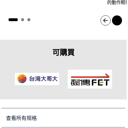
的動作輕
I
t
e
m
1
可購買
o
f
3
查看所有规格