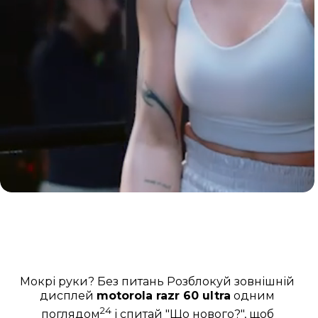
Мокрі руки? Без питань Розблокуй зовнішній
дисплей
motorola razr 60 ultra
одним
24
поглядом
і спитай "Що нового?", щоб