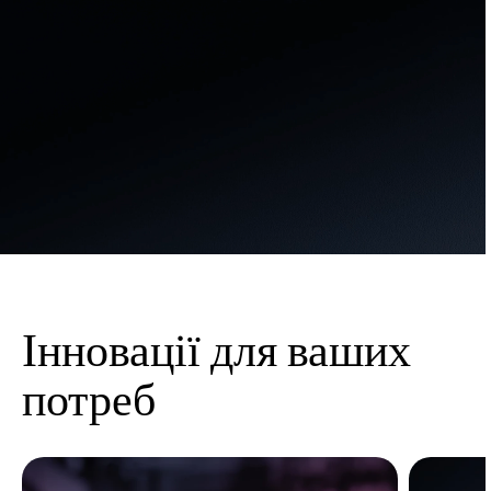
Інновації для ваших
потреб
Item
1
of