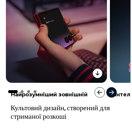
4
Найрозумніший зовнішній
Інтел
дисплей
для л
Культовий дизайн, створений для
стриманої розкоші