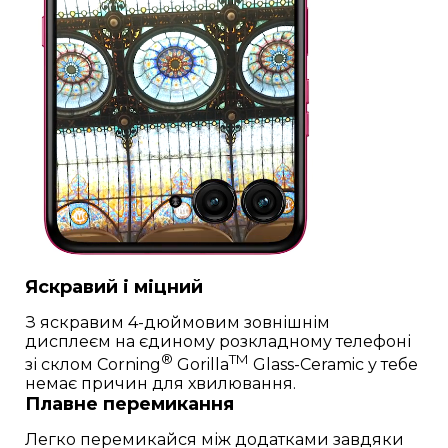
Яскравий і міцний
З яскравим 4-дюймовим зовнішнім
дисплеєм на єдиному розкладному телефоні
®
TM
зі склом Corning
Gorilla
Glass-Ceramic у тебе
немає причин для хвилювання.
Плавне перемикання
Легко перемикайся між додатками завдяки