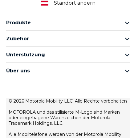
Standort ändern
Produkte
motorola razr Familie
Zubehör
motorola edge Familie
Kopfhörer
moto g Familie
Unterstützung
Kabel und Ladegeräte
moto e Familie
Meine Bestellungen
moto tag
thinkphone by motorola
Über uns
Software-Updates
alle Smartphones
Über Motorola
Unterstützung
Über Lenovo
Kontakt
Verkaufsbedingungen
© 2026 Motorola Mobility LLC. Alle Rechte vorbehalten
Reparaturstatus
Nutzungsbedingungen
Wiederherstellung und Smart-Assistent
MOTOROLA und das stilisierte M-Logo sind Marken
Datenschutz
oder eingetragene Warenzeichen der Motorola
Trademark Holdings, LLC.
Innovation
Alle Mobiltelefone werden von der Motorola Mobility
Rekrutierung