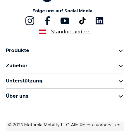
Folge uns auf Social Media
Standort ändern
Produkte
motorola razr Familie
Zubehör
motorola edge Familie
Kopfhörer
moto g Familie
Unterstützung
Kabel und Ladegeräte
moto e Familie
Meine Bestellungen
moto tag
thinkphone by motorola
Über uns
Software-Updates
alle Smartphones
Über Motorola
Unterstützung
Über Lenovo
Kontakt
Verkaufsbedingungen
© 2026 Motorola Mobility LLC. Alle Rechte vorbehalten
Reparaturstatus