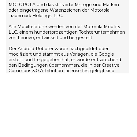
Nutzungsbedingungen
Wiederherstellung und Smart-Assistent
MOTOROLA und das stilisierte M-Logo sind Marken
Datenschutz
oder eingetragene Warenzeichen der Motorola
Trademark Holdings, LLC.
Innovation
Alle Mobiltelefone werden von der Motorola Mobility
Rekrutierung
LLC, einem hundertprozentigen Tochterunternehmen
Produktdatenschutz
von Lenovo, entwickelt und hergestellt.
Der Android-Roboter wurde nachgebildet oder
modifiziert und stammt aus Vorlagen, die Google
erstellt und freigegeben hat; er wurde entsprechend
den Bedingungen übernommen, die in der Creative
Commons 3.0 Attribution License festgelegt sind.