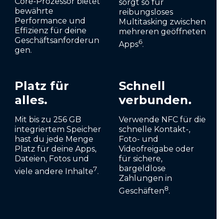
Core-Prozessor bietet
sorgt so für
bewährte
reibungsloses
Performance und
Multitasking zwischen
Effizienz für deine
mehreren geöffneten
Geschäftsanforderun
6
Apps
.
gen.
Platz für
Schnell
alles.
verbunden.
Mit bis zu 256 GB
Verwende NFC für die
integriertem Speicher
schnelle Kontakt-,
hast du jede Menge
Foto- und
Platz für deine Apps,
Videofreigabe oder
Dateien, Fotos und
für sichere,
bargeldlose
7
viele andere Inhalte
.
Zahlungen in
8
Geschäften
.