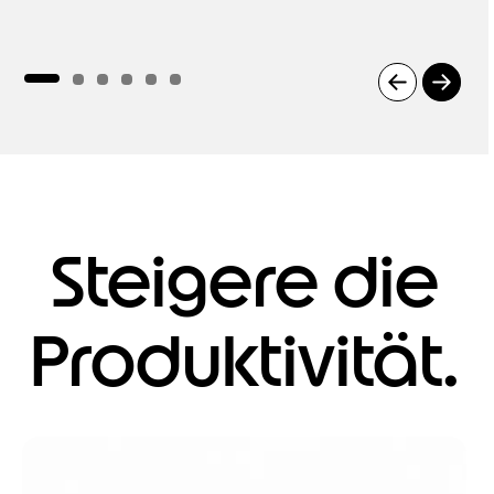
I
t
e
m
1
o
f
Steigere die
6
Produktivität.