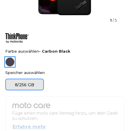
1
/ 5
Farbe auswählen
- Carbon Black
Speicher auswählen
8/256 GB
moto care
Füge einen moto care-Vertrag hinzu, um dein Gerät
zu schützen.
Erfahre mehr