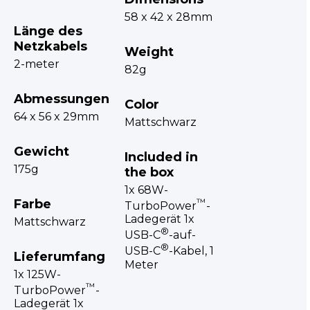
58 x 42 x 28mm
Länge des
Netzkabels
Weight
2-meter
82g
Abmessungen
Color
64 x 56 x 29mm
Mattschwarz
Gewicht
Included in
175g
the box
1x 68W-
Farbe
™
TurboPower
-
Ladegerät 1x
Mattschwarz
®
USB-C
-auf-
®
USB-C
-Kabel, 1
Lieferumfang
Meter
1x 125W-
™
TurboPower
-
Ladegerät 1x