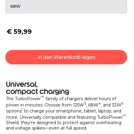
68W
€ 59,99
In den Warenkorb legen
Universal,
compact charging
™
The TurboPower
family of chargers deliver hours of
3
4
5
power in minutes. Choose from 125W
, 68W
, and 33W
1
options
to charge your smartphone, tablet, laptop, and
™
more. Universally compatible and featuring TurboPower
Shield, they’re designed to protect against overheating
and voltage spikes—even at full speed.