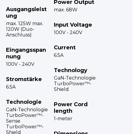
Power Output
Ausgangsleist
max. 68W
ung
max. 125W max.
Input Voltage
120W (Duo-
100V - 240V
Anschluss)
Current
Eingangsspan
6.5A
nung
100V - 240V
Technology
GaN-Technologie
Stromstärke
TurboPower™-
6.5A
Shield
Technologie
Power Cord
GaN-Technologie
length
TurboPower™-
1-meter
Sense
TurboPower™-
Shield
Dimensions