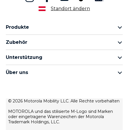
Standort ändern
Produkte
motorola razr Familie
Zubehör
motorola edge Familie
Kopfhörer
moto g Familie
Unterstützung
Kabel und Ladegeräte
moto e Familie
Meine Bestellungen
moto tag
thinkphone by motorola
Über uns
Software-Updates
alle Smartphones
Über Motorola
Unterstützung
Über Lenovo
Kontakt
Verkaufsbedingungen
© 2026 Motorola Mobility LLC. Alle Rechte vorbehalten
Reparaturstatus
Nutzungsbedingungen
Wiederherstellung und Smart-Assistent
MOTOROLA und das stilisierte M-Logo sind Marken
Datenschutz
oder eingetragene Warenzeichen der Motorola
Trademark Holdings, LLC.
Innovation