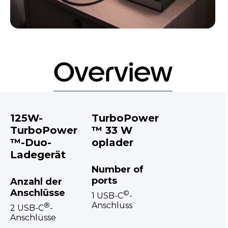
Overview
125W-
TurboPower
TurboPower
™ 33 W
™-Duo-
oplader
Ladegerät
Number of
ports
Anzahl der
Anschlüsse
©
1 USB-C
-
Anschluss
®
2 USB-C
-
Anschlüsse