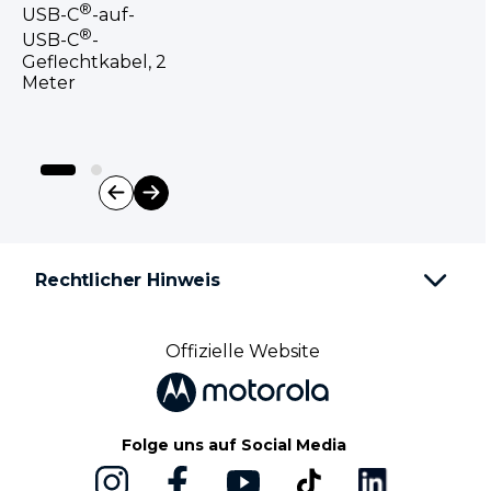
®
USB-C
-auf-
®
USB-C
-
Geflechtkabel, 2
Meter
I
t
e
Rechtlicher Hinweis
m
1
o
f
Offizielle Website
2
Folge uns auf Social Media