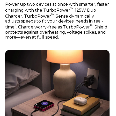
Power up two devices at once with smarter, faster
™
charging with the TurboPower
125W Duo
™
Charger. TurboPower
Sense dynamically
adjusts speeds to fit your devices’ needs in real-
2
™
time
. Charge worry-free as TurboPower
Shield
protects against overheating, voltage spikes, and
more—even at full speed.