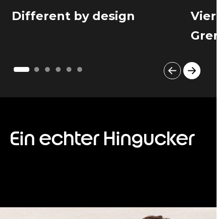
Different by design
Vier
Gren
I
t
e
m
1
o
Ein echter Hingucker
f
6