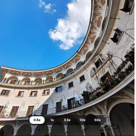
0.5x
1x
3.5x
10x
50x