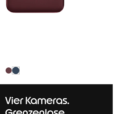
PANTONE
Zinfandel
Ein tiefes Weinrot trifft auf lebhafte
Sangria-Akzente – ein Look, der
Raffinesse und eine ausgeprägte
Persönlichkeit verkörpert.
Vier Kameras.
Grenzenlose