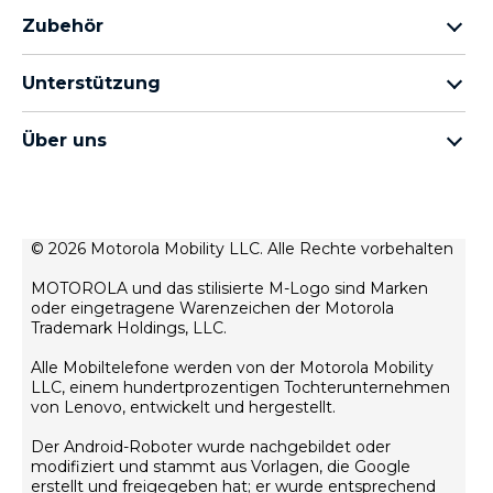
motorola razr Familie
Zubehör
motorola edge Familie
Kopfhörer
moto g Familie
Unterstützung
Kabel und Ladegeräte
moto e Familie
Meine Bestellungen
moto tag
thinkphone by motorola
Über uns
Software-Updates
alle Smartphones
Über Motorola
Unterstützung
Über Lenovo
Kontakt
Verkaufsbedingungen
© 2026 Motorola Mobility LLC. Alle Rechte vorbehalten
Reparaturstatus
Nutzungsbedingungen
Wiederherstellung und Smart-Assistent
MOTOROLA und das stilisierte M-Logo sind Marken
Datenschutz
oder eingetragene Warenzeichen der Motorola
motorola impressum
Trademark Holdings, LLC.
Innovation
Alle Mobiltelefone werden von der Motorola Mobility
Rekrutierung
LLC, einem hundertprozentigen Tochterunternehmen
Datenschutzrichtlinie für Produkte
von Lenovo, entwickelt und hergestellt.
Der Android-Roboter wurde nachgebildet oder
modifiziert und stammt aus Vorlagen, die Google
erstellt und freigegeben hat; er wurde entsprechend