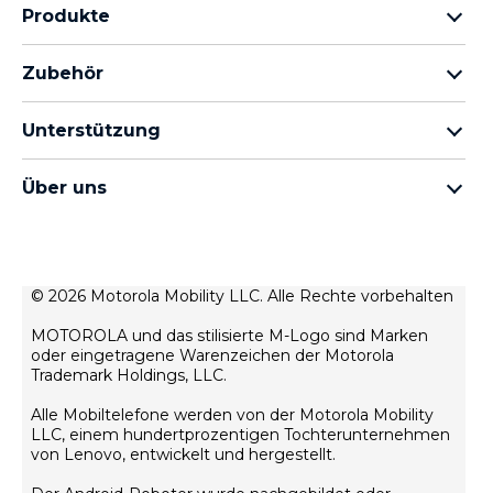
Produkte
motorola razr Familie
Zubehör
motorola edge Familie
Kopfhörer
moto g Familie
Unterstützung
Kabel und Ladegeräte
moto e Familie
Meine Bestellungen
moto tag
thinkphone by motorola
Über uns
Software-Updates
alle Smartphones
Über Motorola
Unterstützung
Über Lenovo
Kontakt
Verkaufsbedingungen
© 2026 Motorola Mobility LLC. Alle Rechte vorbehalten
Reparaturstatus
Nutzungsbedingungen
Wiederherstellung und Smart-Assistent
MOTOROLA und das stilisierte M-Logo sind Marken
Datenschutz
oder eingetragene Warenzeichen der Motorola
motorola impressum
Trademark Holdings, LLC.
Innovation
Alle Mobiltelefone werden von der Motorola Mobility
Rekrutierung
LLC, einem hundertprozentigen Tochterunternehmen
Datenschutzrichtlinie für Produkte
von Lenovo, entwickelt und hergestellt.