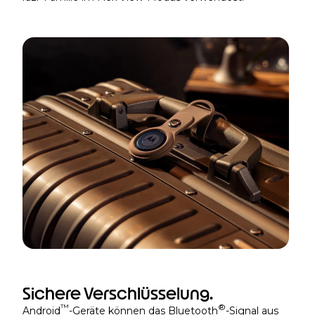
Sichere Verschlüsselung.
™
®
Android
-Geräte können das Bluetooth
-Signal aus