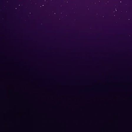
Look the part.
Capture the art
Die ersten
Collections™ von Mot
motorola edge 70 pro
mit moto w
Jetzt Kaufen