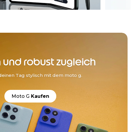
h und robust zugleich
einen Tag stylisch mit dem moto g.
Moto G
Kaufen