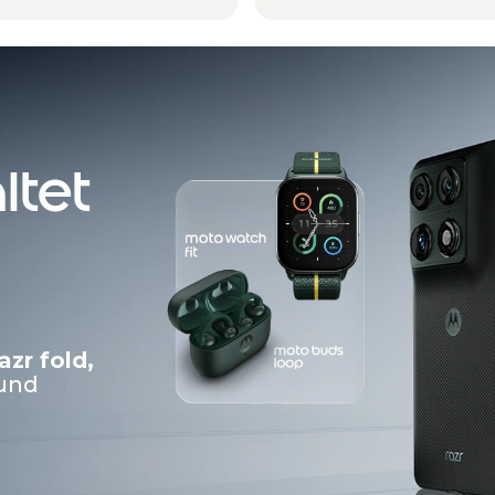
nd moto buds 2 plus
ki® und Sound by Bose
ltet
azr fold,
und