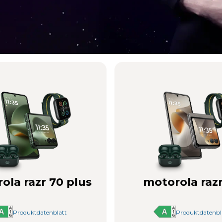
 Erlebnis
ola razr 70 plus
motorola razr
Produktdatenblatt
Produktdatenbl
gänzungen zur Brilliant