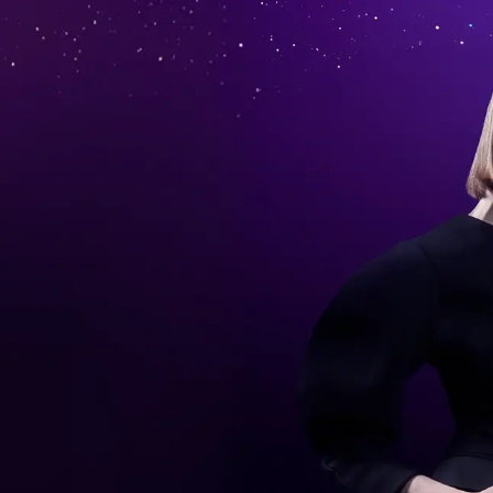
.
orola
mit dem
atch fit