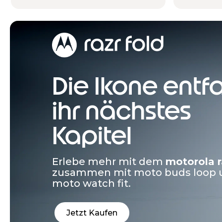
Collection –
motorola signature u
veredelt mit Crystals by Swarovs
Jetzt Kaufen
Die Ikone entfa
ihr nächstes
Kapitel
Erlebe mehr mit dem
motorola r
zusammen mit moto buds loop 
moto watch fit.
Jetzt Kaufen