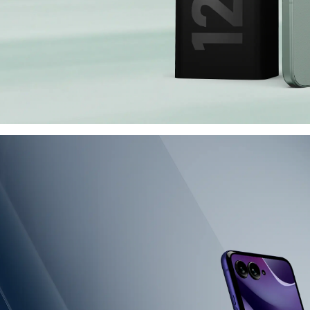
 speed
ax
mit unglaublicher
rtphone
garantiert
e.