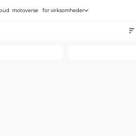
lbud
motoverse
for virksomheder