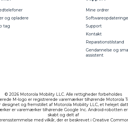
dtelefoner
Mine ordrer
er og opladere
Softwareopdateringe
o tag
Support
Kontakt
Reparationstilstand
Gendannelse og sma
assistent
© 2026 Motorola Mobility LLC. Alle rettigheder forbeholdes
rede M-logo er registrerede varemærker tilhørende Motorola T
r designet og fremstillet af Motorola Mobility LLC, et helejet dat
ker er varemærker tilhørende Google Inc. Android-robotten er ge
skabt og delt af
erensstemmelse med vilkår, der er beskrevet i Creative Commons