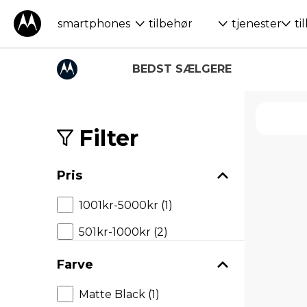
smartphones
tilbehør
tjenester
ti
BEDST SÆLGERE
S
k
i
Filter
p
t
o
Pris
p
r
1001kr-5000kr (1)
o
d
501kr-1000kr (2)
u
c
t
Farve
s
Matte Black (1)