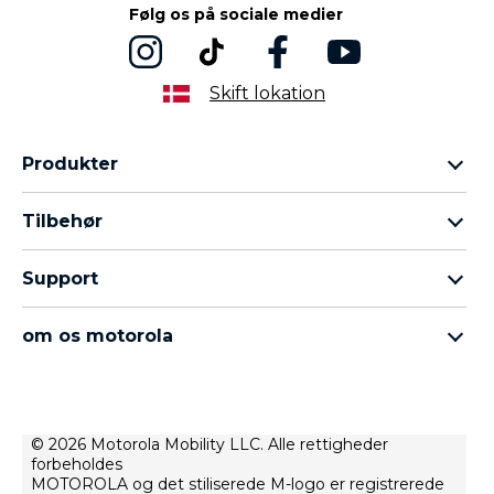
Følg os på sociale medier
Skift lokation
Produkter
Motorola Razr-familien
Tilbehør
Motorola Edge-familien
Hovedtelefoner
Moto G-familien
Support
Kabler og opladere
Moto E-familien
Mine ordrer
moto tag
thinkphone by motorola
om os motorola
Softwareopdateringer
alle telefoner
Om Motorola
Support
Om Lenovo
Kontakt
Salgsbetingelser
© 2026 Motorola Mobility LLC. Alle rettigheder
Reparationstilstand
forbeholdes
Brugsbetingelser
Gendannelse og smart assistent
MOTOROLA og det stiliserede M-logo er registrerede