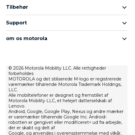
Motorola Razr-familien
Tilbehør
Motorola Edge-familien
Hovedtelefoner
Moto G-familien
Support
Kabler og opladere
Moto E-familien
Mine ordrer
moto tag
thinkphone by motorola
om os motorola
Softwareopdateringer
alle telefoner
Om Motorola
Support
Om Lenovo
Kontakt
Salgsbetingelser
© 2026 Motorola Mobility LLC. Alle rettigheder
Reparationstilstand
forbeholdes
Brugsbetingelser
Gendannelse og smart assistent
MOTOROLA og det stiliserede M-logo er registrerede
Webbeskyttelsespolitik
varemærker tilhørende Motorola Trademark Holdings,
LLC.
Innovation
Alle mobiltelefoner er designet og fremstillet af
Motorola Mobility LLC, et helejet datterselskab af
Careers
Lenovo.
Produktbeskyttelsespolitik
Android, Google, Google Play, Nexus og andre mærker
er varemærker tilhørende Google Inc. Android-
robotten er gengivet eller modificeret< ud fra arbejde,
der er skabt og delt af
Google, og anvendes i overensstemmelse med vilkår,