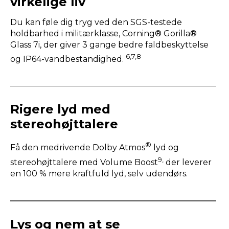
virkelige liv
Du kan føle dig tryg ved den SGS-testede
holdbarhed i militærklasse, Corning® Gorilla®
Glass 7i, der giver 3 gange bedre faldbeskyttelse
6,7,8
og IP64-vandbestandighed.
Rigere lyd med
stereohøjttalere
®
Få den medrivende Dolby Atmos
lyd og
9,
stereohøjttalere med Volume Boost
der leverer
en 100 % mere kraftfuld lyd, selv udendørs.
Lys og nem at se