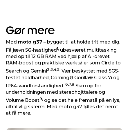
Gør mere
Mød
moto g37
– bygget til at holde trit med dig.
1,
Få jævn 5G-hastighed
ubesværet multitasking
med op til 12 GB RAM ved hjælp af AI-drevet
RAM-boost og praktiske værktøjer som Circle to
2,3,4,5.
Search og Gemini
Vær beskyttet med SGS-
testet holdbarhed, Corning® Gorilla® Glass 7i og
6,7,8
IP64-vandbestandighed.
Skru op for
underholdningen med stereohøjttalere og
9,
Volume Boost
og se det hele fremstå på en lys,
ultralivlig skærm. Med moto g37 føles det nemt
at få mere.