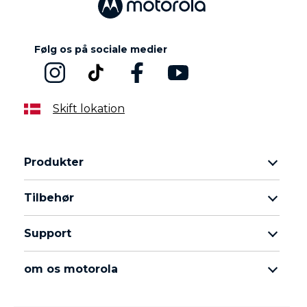
Følg os på sociale medier
Skift lokation
Produkter
Motorola Razr-familien
Tilbehør
Motorola Edge-familien
Hovedtelefoner
Moto G-familien
Support
Kabler og opladere
Moto E-familien
Mine ordrer
moto tag
thinkphone by motorola
om os motorola
Softwareopdateringer
alle telefoner
Om Motorola
Support