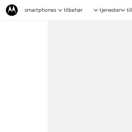
smartphones
tilbehør
tjenester
ti