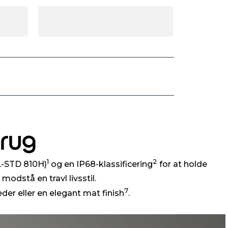
brug
1
2
L-STD 810H)
og en IP68-klassificering
for at holde
odstå en travl livsstil.
7
er eller en elegant mat finish
.