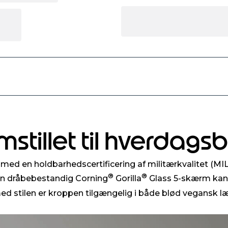
mstillet til hverdags
med en holdbarhedscertificering af militærkvalitet (MI
®
®
 En dråbebestandig Corning
Gorilla
Glass 5-skærm kan m
stilen er kroppen tilgængelig i både blød vegansk læd