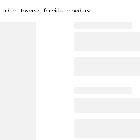
lbud
motoverse
for virksomheder