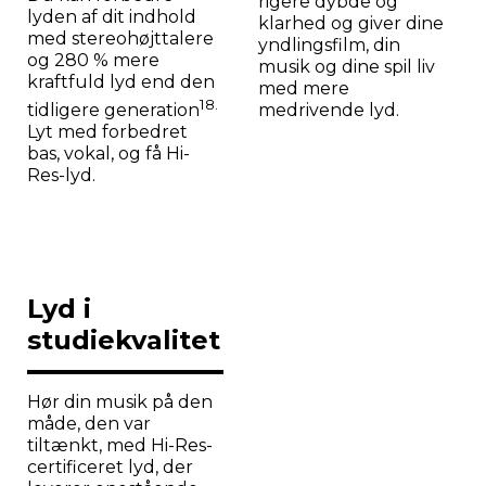
rigere dybde og
lyden af dit indhold
klarhed og giver dine
med stereohøjttalere
yndlingsfilm, din
og 280 % mere
musik og dine spil liv
kraftfuld lyd end den
med mere
18.
medrivende lyd.
tidligere generation
Lyt med forbedret
bas, vokal, og få Hi-
Res-lyd.
Lyd i
studiekvalitet
Hør din musik på den
måde, den var
tiltænkt, med Hi-Res-
certificeret lyd, der