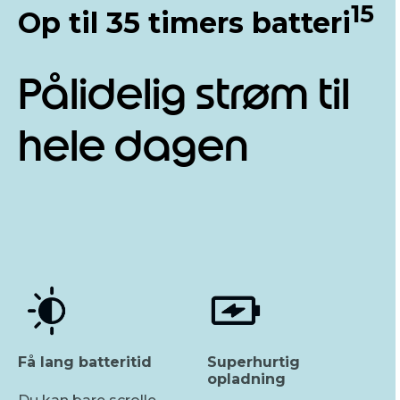
15
Op til 35 timers batteri
Pålidelig strøm til
hele dagen
Få lang batteritid
Superhurtig
opladning