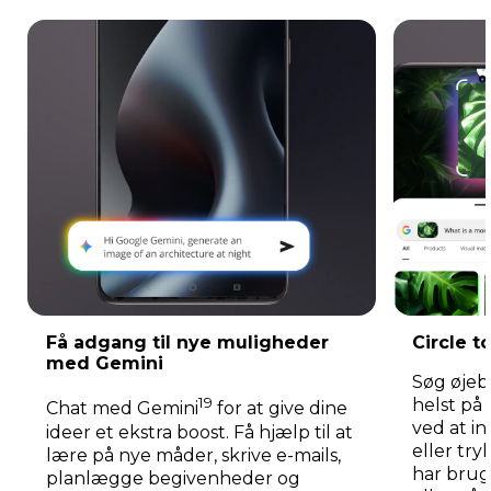
Få adgang til nye muligheder
Circle 
med Gemini
Søg øjeb
19
helst på
Chat med Gemini
for at give dine
ved at in
ideer et ekstra boost. Få hjælp til at
eller try
lære på nye måder, skrive e-mails,
har brug 
planlægge begivenheder og