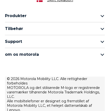
Produkter
Motorola Razr-familien
Tilbehør
Motorola Edge-familien
Hovedtelefoner
Moto G-familien
Support
Kabler og opladere
Moto E-familien
Mine ordrer
moto tag
thinkphone by motorola
om os motorola
Softwareopdateringer
alle telefoner
Om Motorola
Support
Om Lenovo
Kontakt
Salgsbetingelser
© 2026 Motorola Mobility LLC. Alle rettigheder
Reparationstilstand
forbeholdes
Brugsbetingelser
Gendannelse og smart assistent
MOTOROLA og det stiliserede M-logo er registrerede
Webbeskyttelsespolitik
varemærker tilhørende Motorola Trademark Holdings,
LLC.
Innovation
Alle mobiltelefoner er designet og fremstillet af
Motorola Mobility LLC, et helejet datterselskab af
Careers
Lenovo.