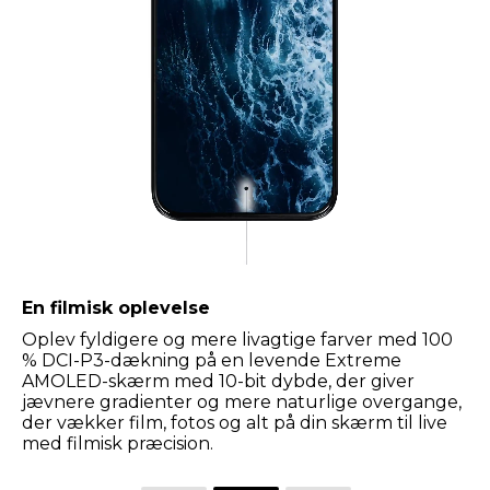
Designet til komfort
SGS-certificeret svagt blåt lys og reduceret
bevægelsesslør hjælper med at beskytte dine
øjne og giver en mere komfortabel visning, mens
Water Touch-teknologi justerer skærmens
følsomhed, så din berøringsskærm forbliver
glidende og responsiv i regnvejr eller ved poolen.