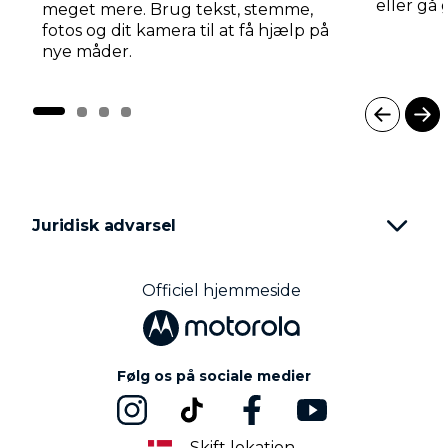
eller gå 
meget mere. Brug tekst, stemme,
fotos og dit kamera til at få hjælp på
nye måder.
I
t
e
m
1
Juridisk advarsel
o
f
4
Officiel hjemmeside
Følg os på sociale medier
Skift lokation