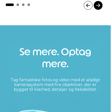
I
t
e
m
1
o
f
4
Se mere. Optag
mere.
Tag fantastiske fotos og video med et alsidigt
kamerasystem med fire objektiver, der er
bygget til klarhed, detaljer og fleksibilitet.