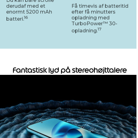
Du kan bare scrolle
derudaf med et
Få timevis af batteritid
enormt 5200 mAh
efter få minutters
16
opladning med
batteri.
TurboPower™ 30-
17
opladning.
Fantastisk lyd på stereohøjttalere