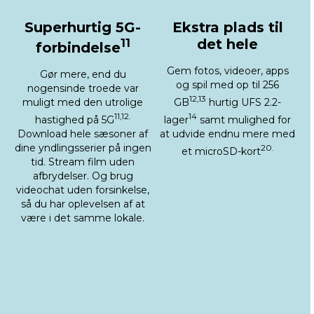
Superhurtig 5G-
Ekstra plads til
11
det hele
forbindelse
Gem fotos, videoer, apps
Gør mere, end du
og spil med op til 256
nogensinde troede var
12,13
muligt med den utrolige
GB
hurtig UFS 2.2-
11,12.
14
hastighed på 5G
lager
samt mulighed for
Download hele sæsoner af
at udvide endnu mere med
dine yndlingsserier på ingen
20.
et microSD-kort
tid. Stream film uden
afbrydelser. Og brug
videochat uden forsinkelse,
så du har oplevelsen af at
være i det samme lokale.