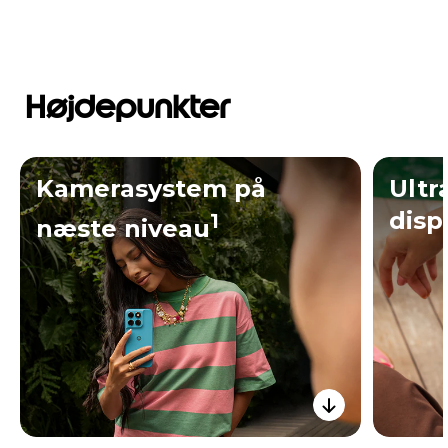
Højdepunkter
Kamerasystem på
Ultr
disp
1
næste niveau