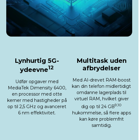
Lynhurtig 5G-
Multitask uden
12
afbrydelser
ydeevne
Med AI-drevet RAM-boost
Udfør opgaver med
kan din telefon midlertidigt
MediaTek Dimensity 6400,
omdanne lagerplads til
en processor med otte
virtuel RAM, hvilket giver
kerner med hastigheder på
9,10
op til 2,5 GHz og avanceret
dig op til 24 GB
6 nm effektivitet.
hukommelse, så flere apps
kan køre problemfrit
samtidig.