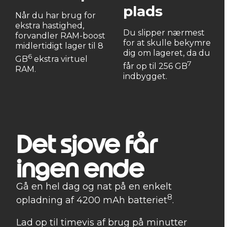
plads
Når du har brug for
ekstra hastighed,
Du slipper nærmest
forvandler RAM-boost
for at skulle bekymre
midlertidigt lager til 8
dig om lageret, da du
6
GB
ekstra virtuel
7
får op til 256 GB
RAM.
indbygget.
Det sjove får
ingen ende
Gå en hel dag og nat på en enkelt
8
opladning af 4200 mAh batteriet
.
Lad op til timevis af brug på minutter