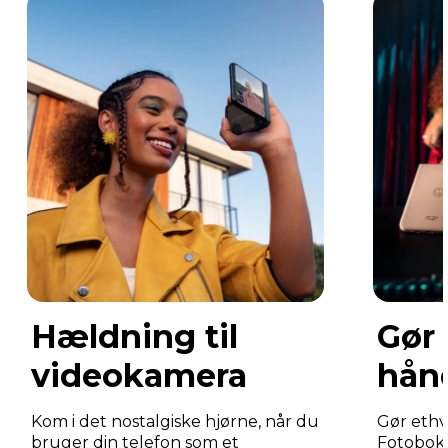
Hældning til
Gør
videokamera
hån
Kom i det nostalgiske hjørne, når du
Gør ethv
bruger din telefon som et
Fotoboks