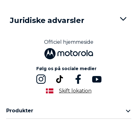
e
m
1
Juridiske advarsler
o
f
3
Officiel hjemmeside
Følg os på sociale medier
Skift lokation
Produkter
Motorola Razr-familien
Tilbehør
Motorola Edge-familien