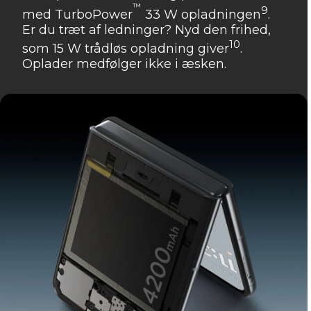
™
9
med TurboPower
33 W opladningen
.
Er du træt af ledninger? Nyd den frihed,
10
som 15 W trådløs opladning giver
.
Oplader medfølger ikke i æsken.