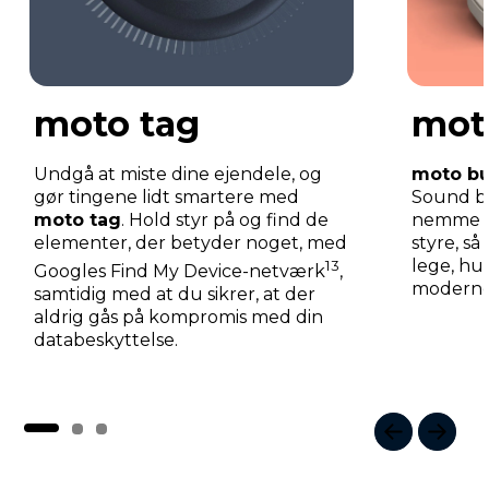
moto tag
mot
Undgå at miste dine ejendele, og
moto b
gør tingene lidt smartere med
Sound by
moto tag
. Hold styr på og find de
nemme at
elementer, der betyder noget, med
styre, så 
lege, hu
13
Googles Find My Device-netværk
,
moderne 
samtidig med at du sikrer, at der
aldrig gås på kompromis med din
databeskyttelse.
I
t