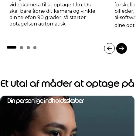
videokamera til at optage film. Du
forskelli
skal bare åbne dit kamera og vinkle
billeder,
din telefon 90 grader, så starter
ai-softw
optagelsen automatisk.
dine opt
I
t
e
m
1
Et utal af måder at optage på
o
f
4
Din personlige indholdsskaber