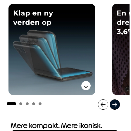
Klap en ny
En s
verden op
dre
3,6
I
t
e
Mere kompakt. Mere ikonisk.
m