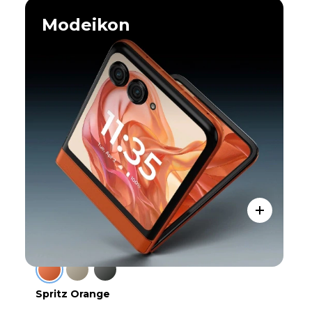
1
o
Modeikon
f
5
Spritz Orange