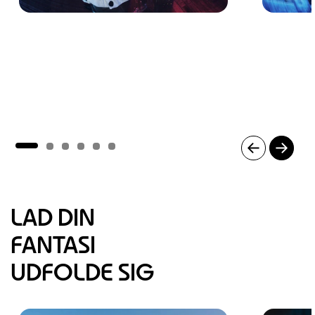
I
t
e
m
LAD DIN
1
o
FANTASI
f
6
UDFOLDE SIG