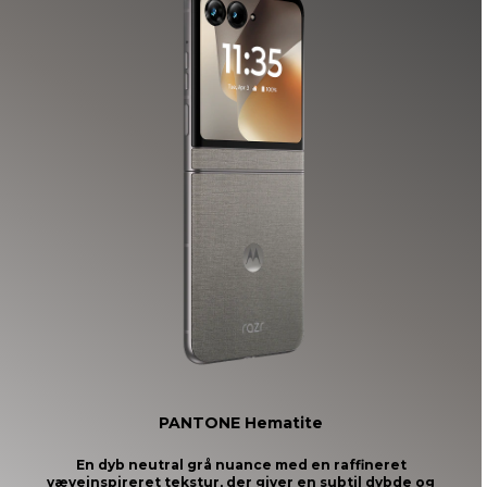
4
PANTONE Hematite
En dyb neutral grå nuance med en raffineret
væveinspireret tekstur, der giver en subtil dybde og