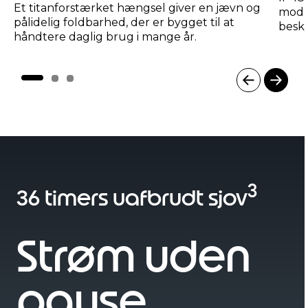
Et titanforstærket hængsel giver en jævn og
mod s
pålidelig foldbarhed, der er bygget til at
besk
håndtere daglig brug i mange år.
I
t
e
m
1
3
o
36 timers uafbrudt sjov
f
3
Strøm uden
pause