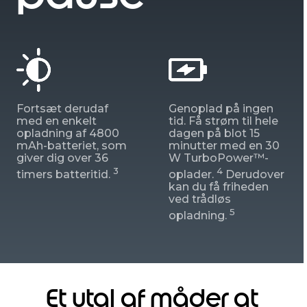
Fortsæt derudaf
Genoplad på ingen
med en enkelt
tid. Få strøm til hele
opladning af 4800
dagen på blot 15
mAh-batteriet, som
minutter med en 30
giver dig over 36
W TurboPower™-
3
4
timers batteritid.
oplader.
Derudover
kan du få friheden
ved trådløs
5
opladning.
Et utal af måder at