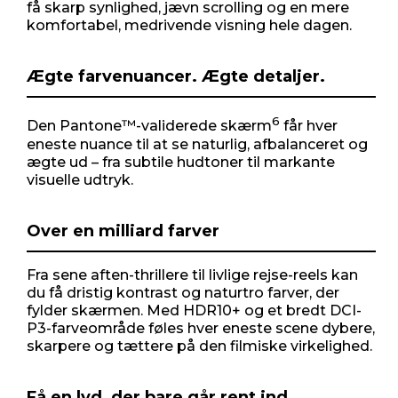
få skarp synlighed, jævn scrolling og en mere
komfortabel, medrivende visning hele dagen.
Ægte farvenuancer. Ægte detaljer.
6
Den Pantone™-validerede skærm
får hver
eneste nuance til at se naturlig, afbalanceret og
ægte ud – fra subtile hudtoner til markante
visuelle udtryk.
Over en milliard farver
Fra sene aften-thrillere til livlige rejse-reels kan
du få dristig kontrast og naturtro farver, der
fylder skærmen. Med HDR10+ og et bredt DCI-
P3-farveområde føles hver eneste scene dybere,
skarpere og tættere på den filmiske virkelighed.
Få en lyd, der bare går rent ind