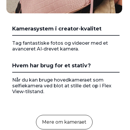
I
Kamerasystem i creator-kvalitet
t
e
m
Tag fantastiske fotos og videoer med et
1
avanceret AI-drevet kamera.
o
f
1
Hvem har brug for et stativ?
Når du kan bruge hovedkameraet som
selfiekamera ved blot at stille det op i Flex
View-tilstand.
Mere om kameraet