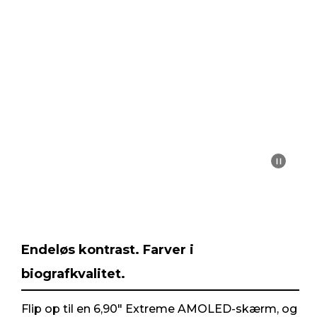
I
t
e
m
1
o
f
1
Endeløs kontrast. Farver i
biografkvalitet.
Flip op til en 6,90" Extreme AMOLED-skærm, og