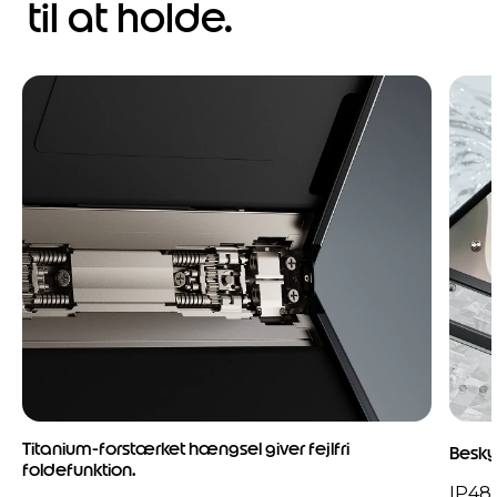
til at holde.
Titanium-forstærket hængsel giver fejlfri
Besky
foldefunktion.
IP48-