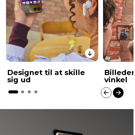
Designet til at skille
Billede
sig ud
vinkel
I
t
e
m
1
o
f