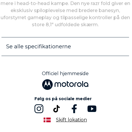
mere i head-to-head kampe. Den nye razr fold giver en
eksklusiv spiloplevelse med bredere banesyn,
uforstyrret gameplay og tilpasselige kontroller på den
store 8,1" udfoldede skærm.
Se alle specifikationerne
Officiel hjemmeside
Følg os på sociale medier
Skift lokation