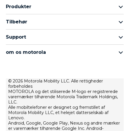
Produkter
Motorola Razr-familien
Tilbehør
Motorola Edge-familien
Hovedtelefoner
Moto G-familien
Support
Kabler og opladere
Moto E-familien
Mine ordrer
moto tag
thinkphone by motorola
om os motorola
Softwareopdateringer
alle telefoner
Om Motorola
Support
Om Lenovo
Kontakt
Salgsbetingelser
© 2026 Motorola Mobility LLC. Alle rettigheder
Reparationstilstand
forbeholdes
Brugsbetingelser
Gendannelse og smart assistent
MOTOROLA og det stiliserede M-logo er registrerede
Webbeskyttelsespolitik
varemærker tilhørende Motorola Trademark Holdings,
LLC.
Innovation
Alle mobiltelefoner er designet og fremstillet af
Motorola Mobility LLC, et helejet datterselskab af
Careers
Lenovo.
Produktbeskyttelsespolitik
Android, Google, Google Play, Nexus og andre mærker
er varemærker tilhørende Google Inc. Android-