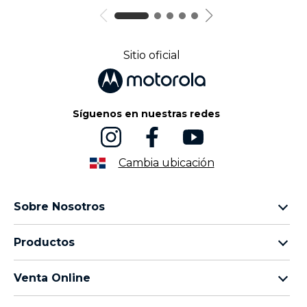
Sitio oficial
Síguenos en nuestras redes
Cambia ubicación
Sobre Nosotros
Sobre lenovo
Productos
Sobre motorola
Motorola Edge
Términos de uso
Venta Online
Familia moto g
Aviso de Privacidad de Producto
preguntas frecuentes