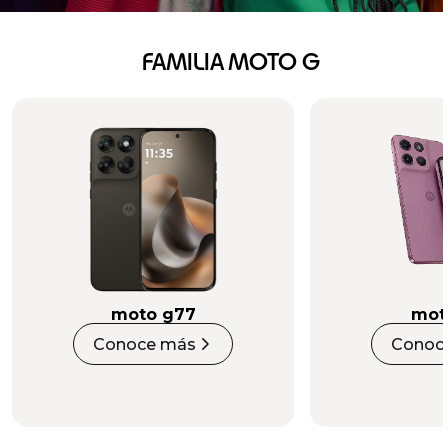
FAMILIA MOTO G
moto g77
mot
Conoce más
Conoc