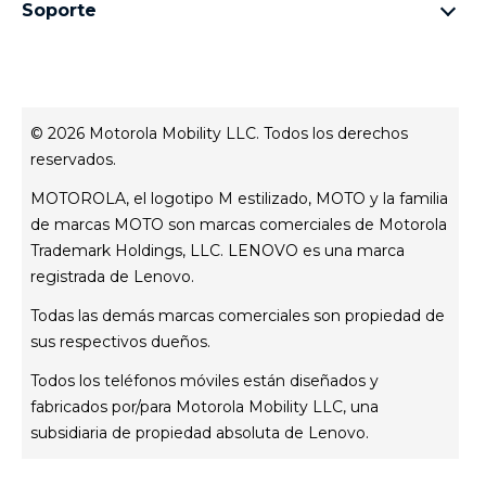
Familia moto e
Aviso de Privacidad Web
Soporte
términos y condiciones
Todos los teléfonos
Términos de venta
celulares y accesorios
contacto
Registro
Actualizaciones del sistema
Controladores
© 2026 Motorola Mobility LLC. Todos los derechos
Contáctanos
reservados.
Servicio Técnico
MOTOROLA, el logotipo M estilizado, MOTO y la familia
Estatus de tu reparación
de marcas MOTO son marcas comerciales de Motorola
Trademark Holdings, LLC. LENOVO es una marca
registrada de Lenovo.
Todas las demás marcas comerciales son propiedad de
sus respectivos dueños.
Todos los teléfonos móviles están diseñados y
fabricados por/para Motorola Mobility LLC, una
subsidiaria de propiedad absoluta de Lenovo.