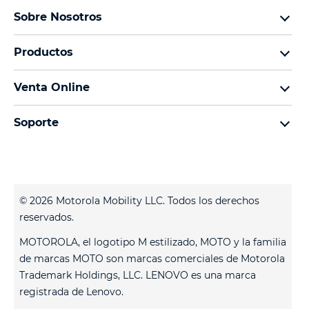
Sobre Nosotros
Sobre lenovo
Productos
Sobre motorola
Motorola Edge
Términos de uso
Venta Online
Familia moto g
Aviso de Privacidad de Producto
preguntas frecuentes
Familia moto e
Aviso de Privacidad Web
Soporte
términos y condiciones
Todos los teléfonos
Términos de venta
celulares y accesorios
contacto
Registro
Actualizaciones del sistema
Controladores
© 2026 Motorola Mobility LLC. Todos los derechos
Contáctanos
reservados.
Servicio Técnico
MOTOROLA, el logotipo M estilizado, MOTO y la familia
Estatus de tu reparación
de marcas MOTO son marcas comerciales de Motorola
Trademark Holdings, LLC. LENOVO es una marca
registrada de Lenovo.