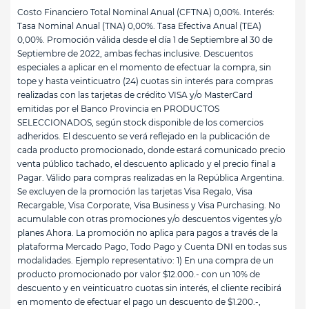
Costo Financiero Total Nominal Anual (CFTNA) 0,00%. Interés:
Tasa Nominal Anual (TNA) 0,00%. Tasa Efectiva Anual (TEA)
0,00%. Promoción válida desde el día 1 de Septiembre al 30 de
Septiembre de 2022, ambas fechas inclusive. Descuentos
especiales a aplicar en el momento de efectuar la compra, sin
tope y hasta veinticuatro (24) cuotas sin interés para compras
realizadas con las tarjetas de crédito VISA y/o MasterCard
emitidas por el Banco Provincia en PRODUCTOS
SELECCIONADOS, según stock disponible de los comercios
adheridos. El descuento se verá reflejado en la publicación de
cada producto promocionado, donde estará comunicado precio
venta público tachado, el descuento aplicado y el precio final a
Pagar. Válido para compras realizadas en la República Argentina.
Se excluyen de la promoción las tarjetas Visa Regalo, Visa
Recargable, Visa Corporate, Visa Business y Visa Purchasing. No
acumulable con otras promociones y/o descuentos vigentes y/o
planes Ahora. La promoción no aplica para pagos a través de la
plataforma Mercado Pago, Todo Pago y Cuenta DNI en todas sus
modalidades. Ejemplo representativo: 1) En una compra de un
producto promocionado por valor $12.000.- con un 10% de
descuento y en veinticuatro cuotas sin interés, el cliente recibirá
en momento de efectuar el pago un descuento de $1.200.-,