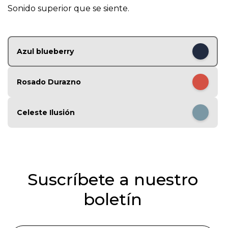
1
Sonido superior que se siente.
o
f
4
Azul blueberry
Rosado Durazno
Celeste Ilusión
Suscríbete a nuestro
boletín