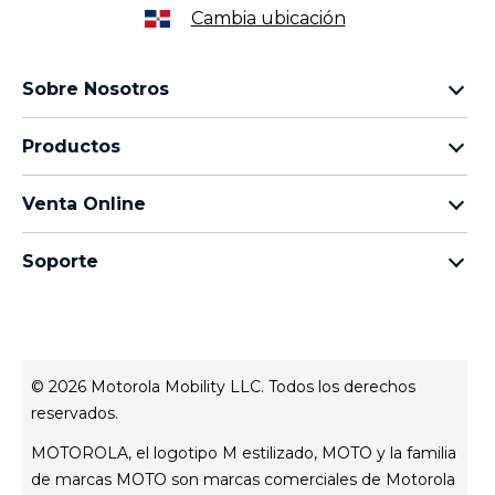
Cambia ubicación
Sobre Nosotros
Sobre lenovo
Productos
Sobre motorola
Motorola Edge
Términos de uso
Venta Online
Familia moto g
Aviso de Privacidad de Producto
preguntas frecuentes
Familia moto e
Aviso de Privacidad Web
Soporte
términos y condiciones
Todos los teléfonos
Términos de venta
celulares y accesorios
contacto
Registro
Actualizaciones del sistema
Controladores
© 2026 Motorola Mobility LLC. Todos los derechos
Contáctanos
reservados.
Servicio Técnico
MOTOROLA, el logotipo M estilizado, MOTO y la familia
Estatus de tu reparación
de marcas MOTO son marcas comerciales de Motorola