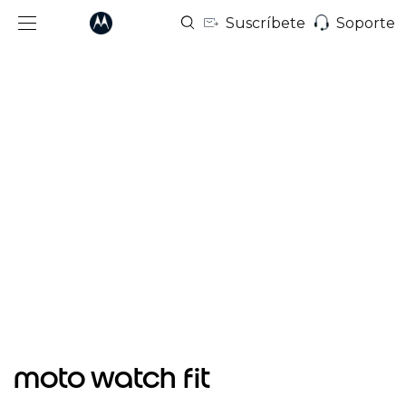
Suscríbete
Soporte
Item
1
moto watch fit
of
5