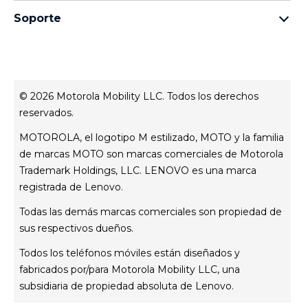
preguntas frecuentes
Familia moto e
Aviso de Privacidad Web
Soporte
términos y condiciones
Todos los teléfonos
Términos de venta
celulares y accesorios
contacto
Registro
Actualizaciones del sistema
Controladores
© 2026 Motorola Mobility LLC. Todos los derechos
Contáctanos
reservados.
Servicio Técnico
MOTOROLA, el logotipo M estilizado, MOTO y la familia
Estatus de tu reparación
de marcas MOTO son marcas comerciales de Motorola
Trademark Holdings, LLC. LENOVO es una marca
registrada de Lenovo.
Todas las demás marcas comerciales son propiedad de
sus respectivos dueños.
Todos los teléfonos móviles están diseñados y
fabricados por/para Motorola Mobility LLC, una
subsidiaria de propiedad absoluta de Lenovo.