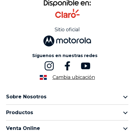
Disponible en:
Sitio oficial
Síguenos en nuestras redes
Cambia ubicación
Sobre Nosotros
Sobre lenovo
Productos
Sobre motorola
Motorola Edge
Términos de uso
Venta Online
Familia moto g
Aviso de Privacidad de Producto