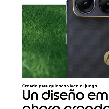
I
t
Creado para quienes viven el juego
e
Un diseño em
m
2
ahora creado
o
f