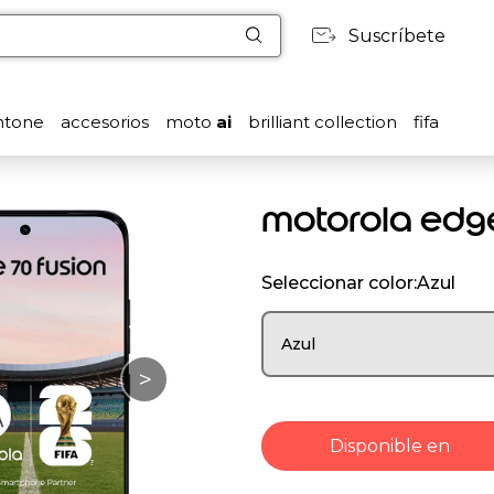
Suscríbete
ntone
accesorios
moto
ai
brilliant collection
fifa
motorola edge 
Seleccionar color:
Azul
Azul
>
Disponible en