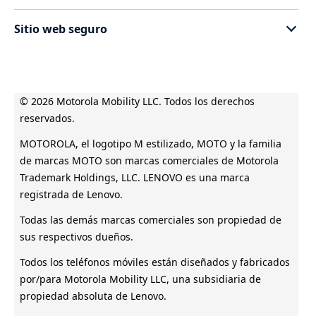
moto g
Política de Privacidad
Términos y Condiciones "Balones Dorados #1"
Controladores
accesorios
Sitio web seguro
Términos y Condiciones "Balones Dorados #2"
Contáctanos
Servicio Técnico
Especificaciones técnicas de producto
© 2026 Motorola Mobility LLC. Todos los derechos
reservados.
MOTOROLA, el logotipo M estilizado, MOTO y la familia
de marcas MOTO son marcas comerciales de Motorola
Trademark Holdings, LLC. LENOVO es una marca
registrada de Lenovo.
Todas las demás marcas comerciales son propiedad de
sus respectivos dueños.
Todos los teléfonos móviles están diseñados y fabricados
por/para Motorola Mobility LLC, una subsidiaria de
propiedad absoluta de Lenovo.