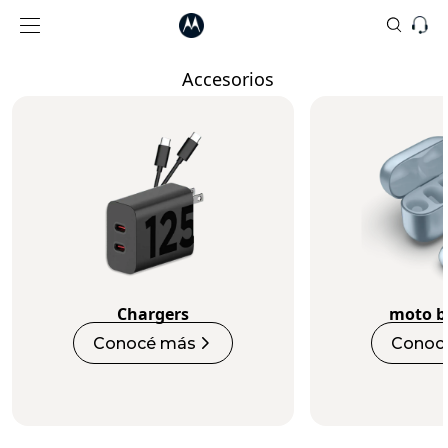
Accesorios
Chargers
moto b
Conocé más
Conoc