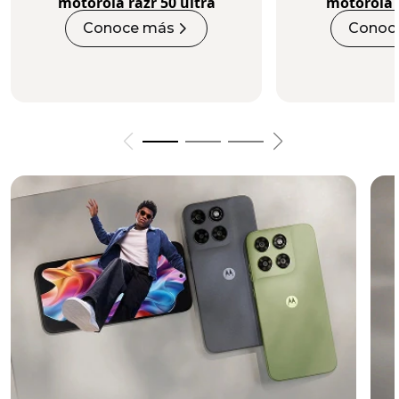
motorola razr 50 ultra
motorola 
Conoce más
Conoc