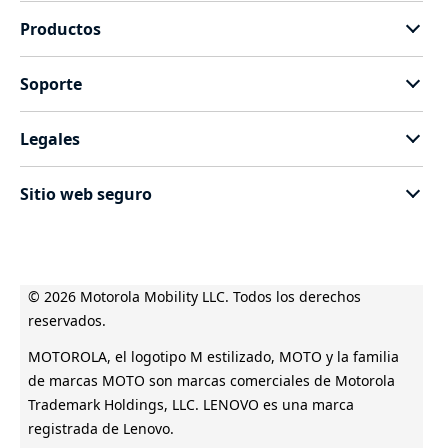
Sobre Motorola
Productos
Sobre Lenovo
motorola razr
Términos y Condiciones de Promociones
Soporte
motorola Signature
Términos de uso
Estatus de tu reparación
motorola Edge
Política de Producto
Legales
Actualizaciones del sistema
moto g
Política de Privacidad
Términos y Condiciones "Balones Dorados #1"
Controladores
accesorios
Sitio web seguro
Términos y Condiciones "Balones Dorados #2"
Contáctanos
Servicio Técnico
Especificaciones técnicas de producto
© 2026 Motorola Mobility LLC. Todos los derechos
reservados.
MOTOROLA, el logotipo M estilizado, MOTO y la familia
de marcas MOTO son marcas comerciales de Motorola
Trademark Holdings, LLC. LENOVO es una marca
registrada de Lenovo.