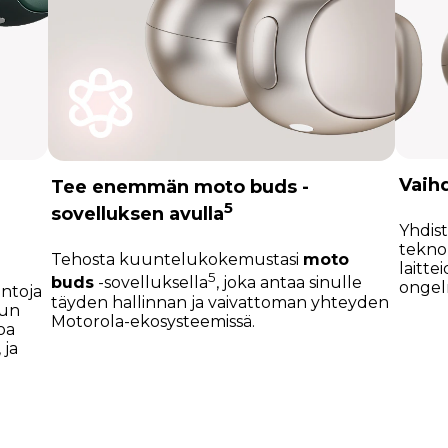
Vaih
Tee enemmän moto buds -
5
sovelluksen avulla
Yhdist
teknol
Tehosta kuuntelukokemustasi
moto
laitte
5
buds
-sovelluksella
, joka antaa sinulle
ongel
intoja
täyden hallinnan ja vaivattoman yhteyden
nun
Motorola-ekosysteemissä.
noa
 ja