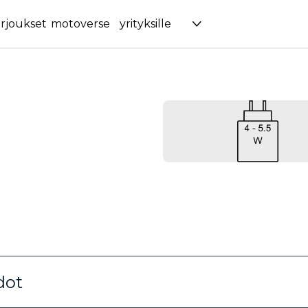
rjoukset
motoverse
yrityksille
dot