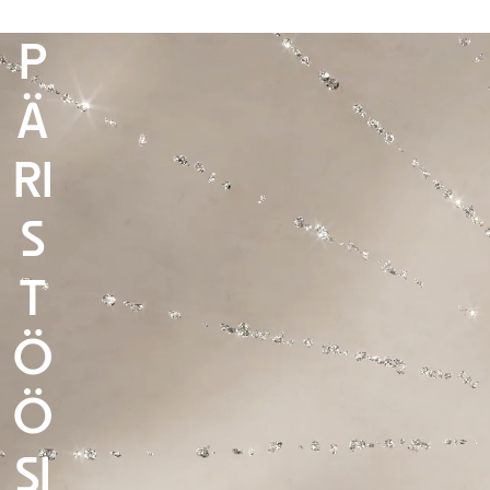
M
P
Ä
RI
S
T
Ö
Ö
SI