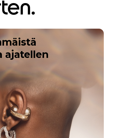
ten.
mmäistä
ajatellen