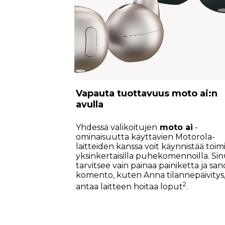
Vapauta tuottavuus moto ai:n
avulla
Yhdessä valikoitujen
moto ai
-
ominaisuutta käyttävien Motorola-
laitteiden kanssa voit käynnistää toim
yksinkertaisilla puhekomennoilla. Si
tarvitsee vain painaa painiketta ja sa
komento, kuten Anna tilannepäivitys,
2
antaa laitteen hoitaa loput
.