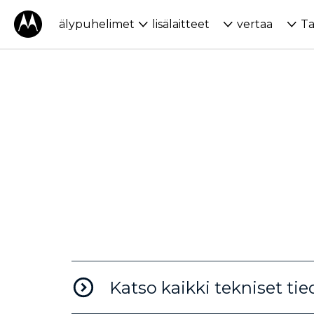
U
älypuhelimet
lisälaitteet
vertaa
Ta
K
A
U
T
U
U
Y
Katso kaikki tekniset tie