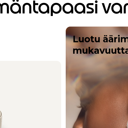
mäntapaasi var
Luotu ääri
mukavuutta 