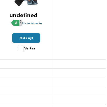
undefined
Tuotetietoesite
Osta nyt
Vertaa