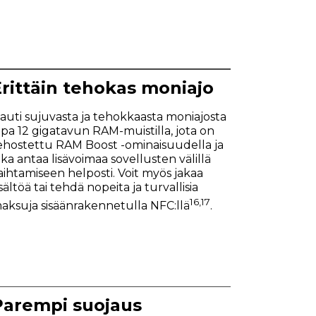
Erittäin tehokas moniajo
auti sujuvasta ja tehokkaasta moniajosta
opa 12 gigatavun RAM-muistilla, jota on
ehostettu RAM Boost -ominaisuudella ja
oka antaa lisävoimaa sovellusten välillä
aihtamiseen helposti. Voit myös jakaa
isältöä tai tehdä nopeita ja turvallisia
16
,17
aksuja sisäänrakennetulla NFC:llä
.
Parempi suojaus