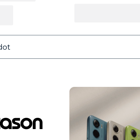
dot
tason