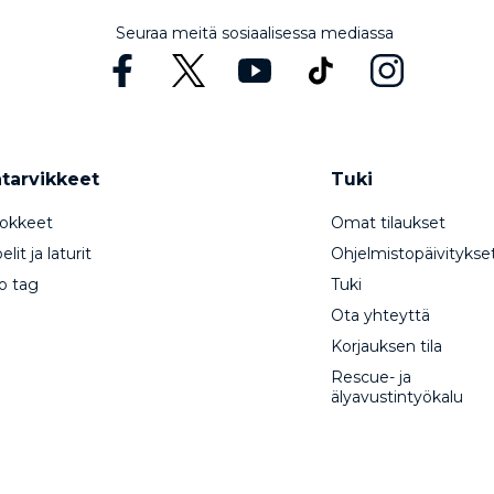
Seuraa meitä sosiaalisessa mediassa
ätarvikkeet
Tuki
okkeet
Omat tilaukset
lit ja laturit
Ohjelmistopäivitykse
o tag
Tuki
Ota yhteyttä
Korjauksen tila
Rescue- ja
älyavustintyökalu