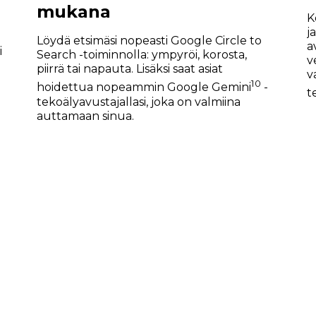
mukana
K
j
Löydä etsimäsi nopeasti Google Circle to
a
i
Search -toiminnolla: ympyröi, korosta,
v
piirrä tai napauta. Lisäksi saat asiat
v
10
hoidettua nopeammin Google Gemini
-
t
tekoälyavustajallasi, joka on valmiina
auttamaan sinua.