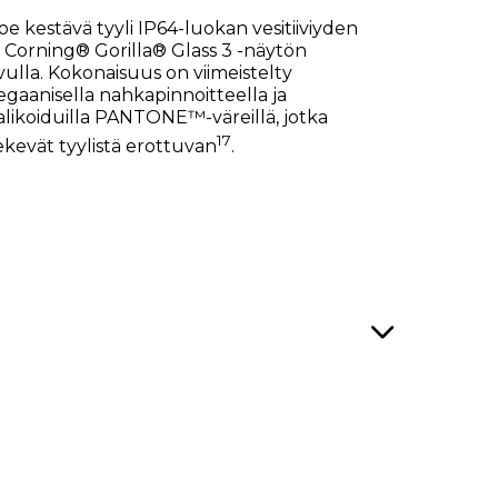
oe kestävä tyyli IP64-luokan vesitiiviyden
a Corning® Gorilla® Glass 3 -näytön
vulla. Kokonaisuus on viimeistelty
egaanisella nahkapinnoitteella ja
alikoiduilla PANTONE™-väreillä, jotka
17
ekevät tyylistä erottuvan
.