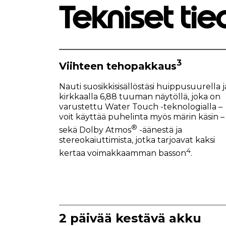
Tekniset tie
3
Viihteen tehopakkaus
Nauti suosikkisisällöstäsi huippusuurella j
kirkkaalla 6,88 tuuman näytöllä, joka on
varustettu Water Touch -teknologialla –
voit käyttää puhelinta myös märin käsin –
®
sekä Dolby Atmos
-äänestä ja
stereokaiuttimista, jotka tarjoavat kaksi
4
kertaa voimakkaamman basson
.
2 päivää kestävä akku