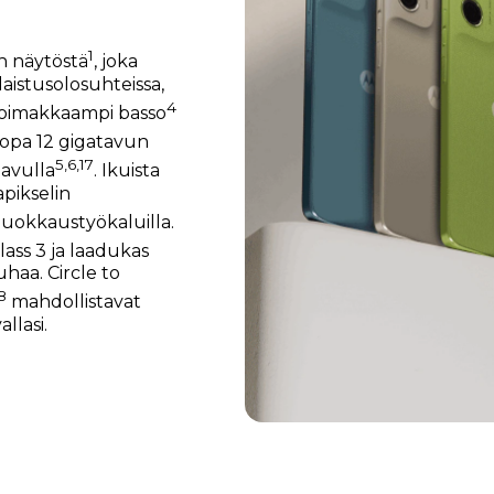
1
n näytöstä
, joka
aistusolosuhteissa,
4
a voimakkaampi basso
 jopa 12 gigatavun
5
,
6
,
17
avulla
. Ikuista
pikselin
uokkaustyökaluilla.
ass 3 ja laadukas
haa. Circle to
8
mahdollistavat
llasi.