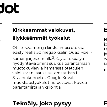
dot
Kirkkaammat valokuvat,
älykkäämmät työkalut
N
a
j
Ota terävämpiä ja kirkkaampia otoksia
t
edistyneellä 50 megapikselin Quad Pixel -
j
2
v
kamerajärjestelmällä
. Käytä tekoälyä
s
hyödyntäviä ominaisuuksia parantamaan
muotokuvien ja hämärässä otettujen
m
valokuvien laatua automaattisesti.
Sisäänrakennetut Google Kuvat -
muokkaustyökalut helpottavat kuviesi
parantamista ja yksilöintiä.
Tekoäly, joka pysyy