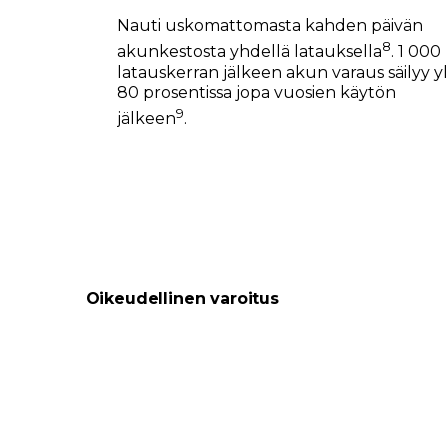
Nauti uskomattomasta kahden päivän
8
akunkestosta yhdellä latauksella
. 1 000
latauskerran jälkeen akun varaus säilyy yl
80 prosentissa jopa vuosien käytön
9
jälkeen
.
Oikeudellinen varoitus