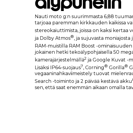
älypuhelin
Nauti moto g:n suurimmasta 6,88 tuuma
tarjoaa paremman kirkkauden kaikissa val
stereokaiuttimista, joissa on kaksi kerta
®
ja Dolby Atmos
, ja sujuvasta moniajosta
RAM-muistilla RAM Boost -ominaisuuden 
jokainen hetki tekoälypohjaisella 50 mega
2
kamerajärjestelmällä
ja Google Kuvat -m
7
®
®
Lisäksi IP64-suojaus
, Corning
Gorilla
Gl
vegaaninahkaviimeistely tuovat mielenrau
Search -toiminto ja 2 päivää kestävä akku
sen, että saat enemmän aikaan omalla tava