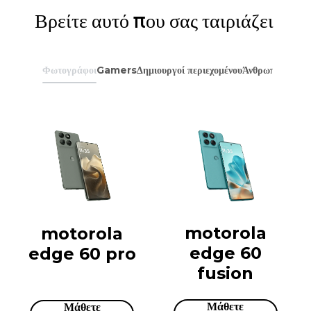
Βρείτε αυτό που σας ταιριάζει
Φωτογράφοι
Gamers
Δημιουργοί περιεχομένου
Άνθρωποι που αγ
motorola
motorola
edge 60
edge 60 pro
fusion
Μάθετε
Μάθετε