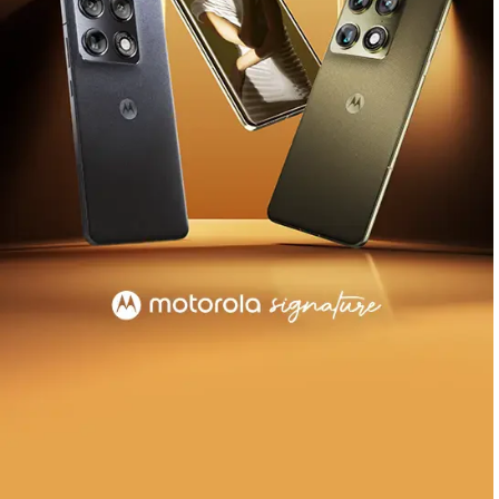
®
buds 2 plus
, με Crystals by Swarovski
και Sound
by Bose
Μάθετε Περισσότερα