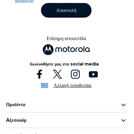
απορρήτου
Αποστολή
Επίσημη ιστοσελίδα
Ακολουθήστε μας στα social media
Αλλαγή τοποθεσίας
Προϊόντα
Οικογένεια razr
Aξεσουάρ
Οικογένεια edge
all accessories
Οικογένεια g