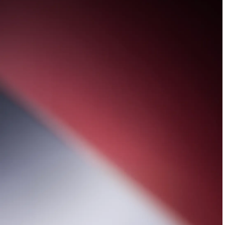
Performance goes iconic
Παρουσιάζοντας τη
νέα οικογένεια Razr 70
, το πιο ισχυρό
razr που έγινε ποτέ.
Μάθετε Περισσότερα