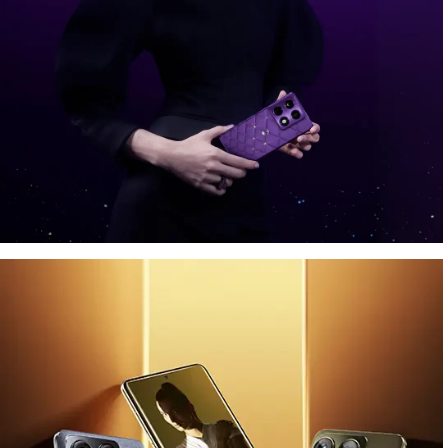
A cosmic affair, with
®
Crystals by Swarovski
Παρουσιάζοντας τις τελευταίες προσθήκες στη συλλογή
Brilliant Collection:
motorola signature και moto