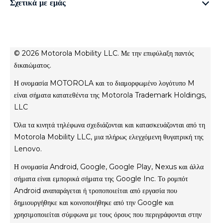
Σχετικά με εμάς
moto buds
Οικογένεια e
Σχετικά με τη Motorola
moto tag
Σχετικά με τη Lenovo
conditions of sale
© 2026 Motorola Mobility LLC. Με την επιφύλαξη παντός
Όροι χρήσης
δικαιώματος.
Website Privacy
Η ονομασία MOTOROLA και το διαμορφωμένο λογότυπο M
Innovation
είναι σήματα κατατεθέντα της Motorola Trademark Holdings,
Файли cookie
LLC
Απόρρητο προϊόντος
Όλα τα κινητά τηλέφωνα σχεδιάζονται και κατασκευάζονται από τη
Motorola Mobility LLC, μια πλήρως ελεγχόμενη θυγατρική της
Lenovo.
Η ονομασία Android, Google, Google Play, Nexus και άλλα
σήματα είναι εμπορικά σήματα της Google Inc. Το ρομπότ
Android αναπαράγεται ή τροποποιείται από εργασία που
δημιουργήθηκε και κοινοποιήθηκε από την Google και
χρησιμοποιείται σύμφωνα με τους όρους που περιγράφονται στην