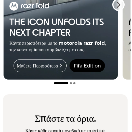
THE ICON UNFOLDS ITS
NEXT CHAPTER
Κάντε περισσότερα με το
motorola razr fold
,
Α
την καινοτομία που συμβαδίζει με εσάς.
α
Μάθετε Περισσότερα
Fifa Edition
Σπάστε τα όρια.
Κάντε κάθε στιγμή μοναδική με το edge.