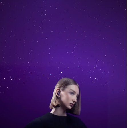
art.
Κάντε το ντεμπούτο σας στις
συλλογές Collections™
by Motorola
από το
Motorola edge 70 pro.
Μάθετε Περισσότερα