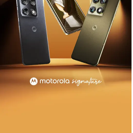
®
buds 2 plus
, με Crystals by Swarovski
και Sound
by Bose
Μάθετε Περισσότερα