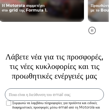
Προωθώντας την αλλαγή
Εκφραστείτ
με το Bounce for Good
με Panton
Λάβετε νέα για τις προσφορές,
τις νέες κυκλοφορίες και τις
προωθητικές ενέργειές μας
Συμφωνώ να λαμβάνω πληροφορίες για προϊόντα και ειδικές
διαφημιστικές προσφορές μέσω email από τη Motorola και