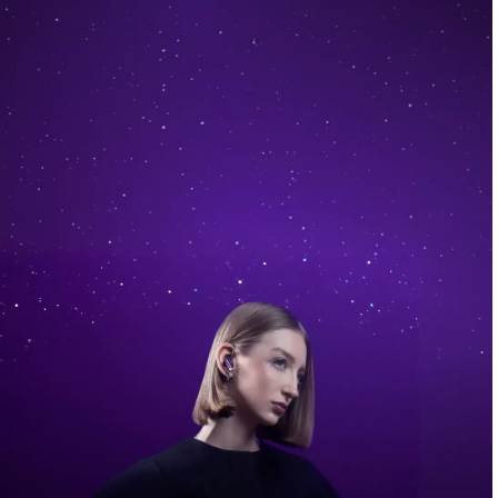
art.
Κάντε το ντεμπούτο σας στις
συλλογές Collections™
by Motorola
από το
Motorola edge 70 pro.
Μάθετε Περισσότερα