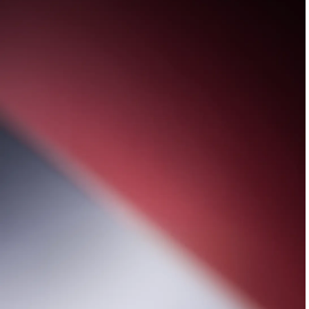
Performance goes iconic
Παρουσιάζοντας τη
νέα οικογένεια Razr 70
, το πιο ισχυρό
razr που έγινε ποτέ.
Μάθετε Περισσότερα