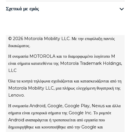
all accessories
Οικογένεια g
Σχετικά με εμάς
moto buds
Οικογένεια e
Σχετικά με τη Motorola
moto tag
Σχετικά με τη Lenovo
conditions of sale
© 2026 Motorola Mobility LLC. Με την επιφύλαξη παντός
Όροι χρήσης
δικαιώματος.
Website Privacy
Η ονομασία MOTOROLA και το διαμορφωμένο λογότυπο M
Innovation
είναι σήματα κατατεθέντα της Motorola Trademark Holdings,
Файли cookie
LLC
Απόρρητο προϊόντος
Όλα τα κινητά τηλέφωνα σχεδιάζονται και κατασκευάζονται από τη
Motorola Mobility LLC, μια πλήρως ελεγχόμενη θυγατρική της
Lenovo.
Η ονομασία Android, Google, Google Play, Nexus και άλλα
σήματα είναι εμπορικά σήματα της Google Inc. Το ρομπότ
Android αναπαράγεται ή τροποποιείται από εργασία που
δημιουργήθηκε και κοινοποιήθηκε από την Google και