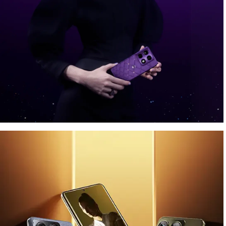
A cosmic affair, with
®
Crystals by Swarovski
Παρουσιάζοντας τις τελευταίες προσθήκες στη συλλογή
Brilliant Collection:
motorola signature και moto