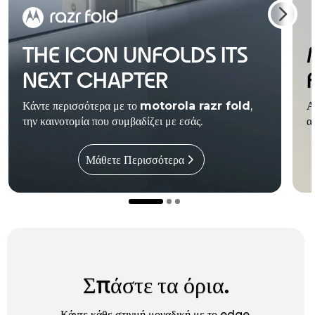
THE ICON UNFOLDS ITS
NEXT CHAPTER
Κάντε περισσότερα με το
motorola razr fold
,
Α
την καινοτομία που συμβαδίζει με εσάς.
α
Μάθετε Περισσότερα
Σπάστε τα όρια.
Κάντε κάθε στιγμή μοναδική με το edge.